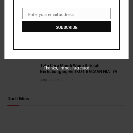
Sleebew: Istilah Dalam Bahasa Gaul Yang
Populer
Enter your email address
Email
MAY 1, 2025
112
SUBSCRIBE
Sadap WA: Cara Mudah & Aman? Cek
Faktanya!
MAY 27, 2025
91
Tata Cara Mandi Wajib Setelah
Thanks, I’m not interested
Berhubungan, BerIKUT BACAAN NIATYA
JUNE 20, 2025
85
Don't Miss