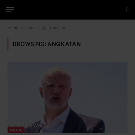
»
Home
Posts Tagged "angkatan"
BROWSING:
ANGKATAN
POLITIK