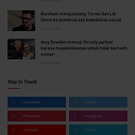
JULY 30, 2026
Burnham mengundang Tories dan Lib
Dems ke pembicaraan kepedulian sosial
JULY 29, 2026
Amy Dowden memuji Strictly partner
karena meyakinkannya untuk tidak berhenti
menari
JULY 29, 2026
Stay In Touch
Facebook
Twitter
Pinterest
Instagram
YouTube
Vimeo