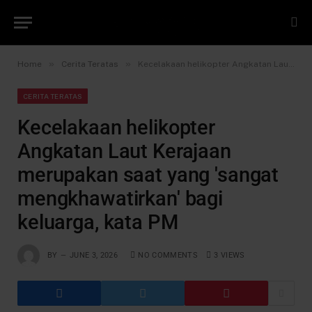
»
»
Home
Cerita Teratas
Kecelakaan helikopter Angkatan Laut Kerajaan merupakan saat yang 'sangat mengkhawatirkan' bagi keluarga, kata PM
CERITA TERATAS
Kecelakaan helikopter
Angkatan Laut Kerajaan
merupakan saat yang 'sangat
mengkhawatirkan' bagi
keluarga, kata PM
BY
JUNE 3, 2026
NO COMMENTS
3
VIEWS