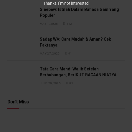
Thanks, I’m not interested
Sleebew: Istilah Dalam Bahasa Gaul Yang
Populer
MAY 1, 2025
112
Sadap WA: Cara Mudah & Aman? Cek
Faktanya!
MAY 27, 2025
91
Tata Cara Mandi Wajib Setelah
Berhubungan, BerIKUT BACAAN NIATYA
JUNE 20, 2025
85
Don't Miss