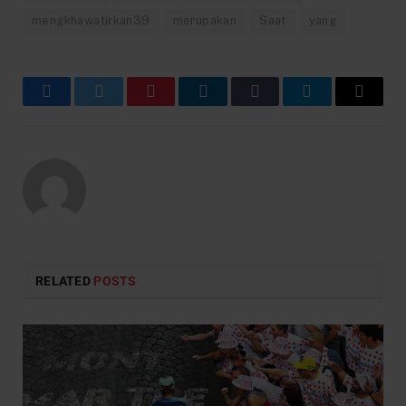
mengkhawatirkan39
merupakan
Saat
yang
Facebook
Twitter
Pinterest
LinkedIn
Tumblr
Telegram
Email
RELATED
POSTS