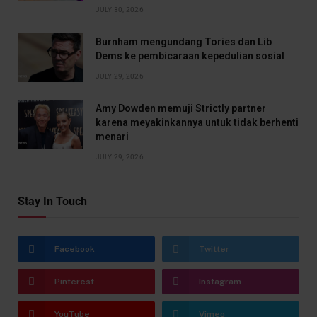
JULY 30, 2026
Burnham mengundang Tories dan Lib
Dems ke pembicaraan kepedulian sosial
JULY 29, 2026
Amy Dowden memuji Strictly partner
karena meyakinkannya untuk tidak berhenti
menari
JULY 29, 2026
Stay In Touch
Facebook
Twitter
Pinterest
Instagram
YouTube
Vimeo