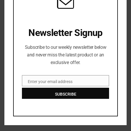
Newsletter Signup
Save my name, email, and website in this browser
for the next time I comment.
Subscribe to our weekly newsletter below
and never miss the latest product or an
exclusive offer.
Enter your email address
Email
Top Posts
SUBSCRIBE
Negara Yang Selalu Ada Dalam Dunia Fikssi
APRIL 25, 2025
149