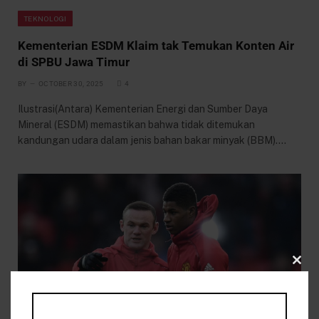
TEKNOLOGI
Kementerian ESDM Klaim tak Temukan Konten Air
di SPBU Jawa Timur
BY
OCTOBER 30, 2025
4
Ilustrasi(Antara) Kementerian Energi dan Sumber Daya
Mineral (ESDM) memastikan bahwa tidak ditemukan
kandungan udara dalam jenis bahan bakar minyak (BBM).…
CLO
THIS