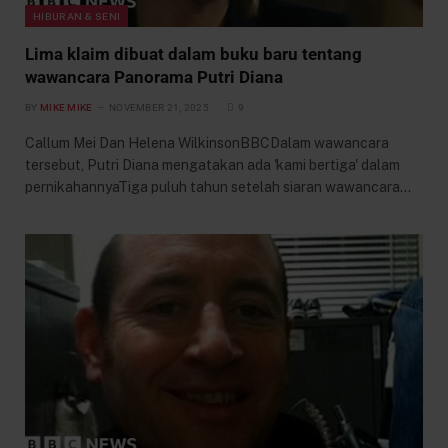
HIBURAN & SENI
Lima klaim dibuat dalam buku baru tentang
wawancara Panorama Putri Diana
BY
MIKE MIKE
NOVEMBER 21, 2025
9
Callum Mei Dan Helena WilkinsonBBCDalam wawancara
tersebut, Putri Diana mengatakan ada 'kami bertiga' dalam
pernikahannyaTiga puluh tahun setelah siaran wawancara…