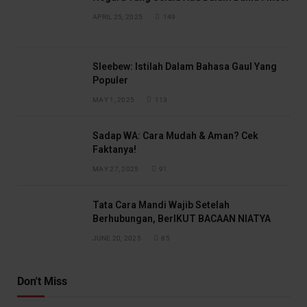
APRIL 25, 2025
149
Sleebew: Istilah Dalam Bahasa Gaul Yang
Populer
MAY 1, 2025
113
Sadap WA: Cara Mudah & Aman? Cek
Faktanya!
MAY 27, 2025
91
Tata Cara Mandi Wajib Setelah
Berhubungan, BerIKUT BACAAN NIATYA
JUNE 20, 2025
85
Don't Miss