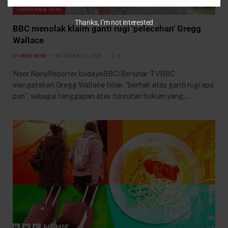
HIBURAN & SENI
Thanks, I’m not interested
BBC menolak klaim ganti rugi 'pelecehan' Gregg
Wallace
BY
MIKE MIKE
OCTOBER 16, 2025
5
Noor NanjiReporter budayaBBC/Bersinar TVBBC
mengatakan Gregg Wallace tidak “berhak atas ganti rugi apa
pun”, sebagai tanggapan atas tuntutan hukum yang…