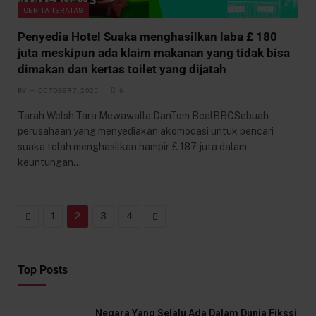
CERITA TERATAS
Penyedia Hotel Suaka menghasilkan laba £ 180
juta meskipun ada klaim makanan yang tidak bisa
dimakan dan kertas toilet yang dijatah
BY
OCTOBER 7, 2025
6
Tarah Welsh,Tara Mewawalla DanTom BealBBCSebuah
perusahaan yang menyediakan akomodasi untuk pencari
suaka telah menghasilkan hampir £ 187 juta dalam
keuntungan…
Previous
Next
1
2
3
4
Top Posts
Negara Yang Selalu Ada Dalam Dunia Fikssi