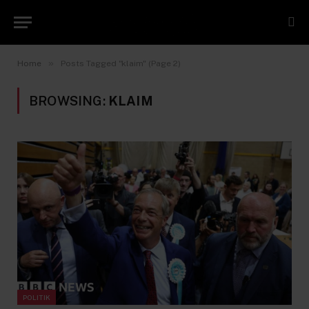
»
Home
Posts Tagged "klaim" (Page 2)
BROWSING:
KLAIM
POLITIK