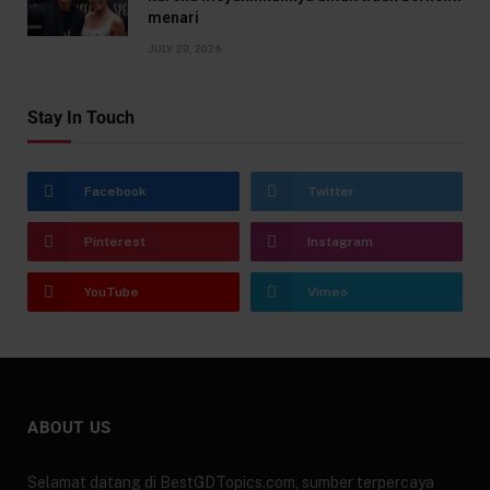
menari
JULY 29, 2026
Stay In Touch
Facebook
Twitter
Pinterest
Instagram
YouTube
Vimeo
ABOUT US
Selamat datang di BestGDTopics.com, sumber terpercaya