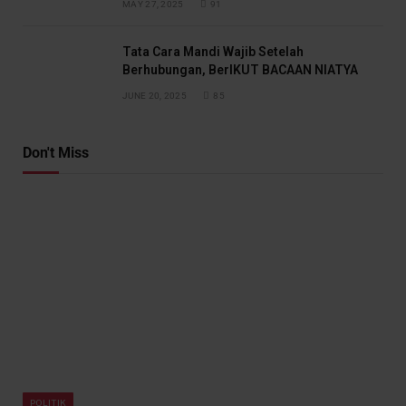
MAY 27, 2025
91
Tata Cara Mandi Wajib Setelah
Berhubungan, BerIKUT BACAAN NIATYA
JUNE 20, 2025
85
Don't Miss
POLITIK