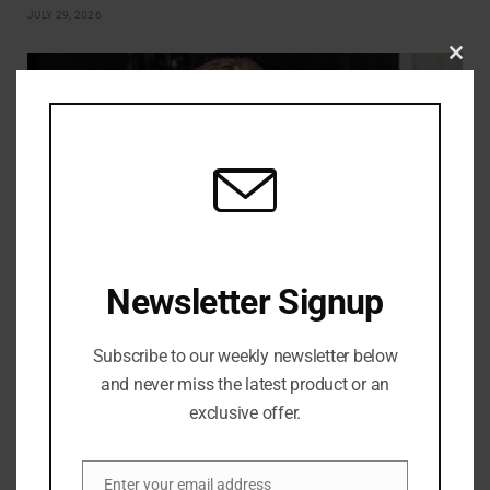
JULY 29, 2026
CLO
THIS
MOD
Newsletter Signup
Burnham menunjuk Phillipson sebagai ketua Partai Buruh
Subscribe to our weekly newsletter below
JULY 28, 2026
and never miss the latest product or an
exclusive offer.
LEAVE A REPLY
Enter your email address