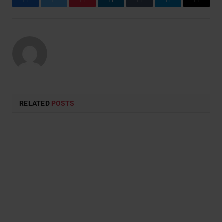
Facebook
Twitter
Pinterest
LinkedIn
Tumblr
Telegram
Email
RELATED
POSTS