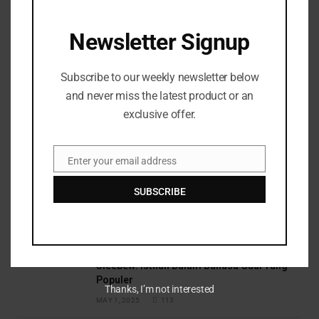
Save my name, email, and website in this browser
for the next time I comment.
Newsletter Signup
Subscribe to our weekly newsletter below
and never miss the latest product or an
exclusive offer.
Top Posts
Enter your email address
Email
SUBSCRIBE
Negara Yang Selalu Ada Dalam Dunia Fikssi
APRIL 25, 2025
149
Sleebew: Istilah Dalam Bahasa Gaul Yang
Populer
Thanks, I’m not interested
MAY 1, 2025
113