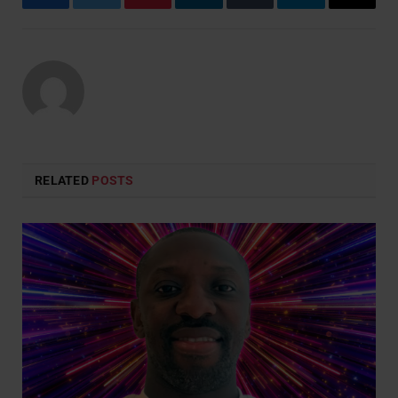
Facebook
Twitter
Pinterest
LinkedIn
Tumblr
Telegram
Email
RELATED
POSTS