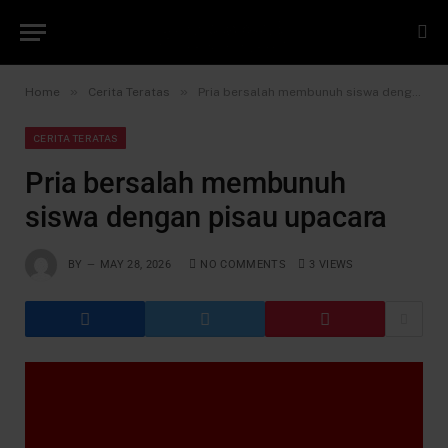
»
»
Home
Cerita Teratas
Pria bersalah membunuh siswa dengan pisau upacara
CERITA TERATAS
Pria bersalah membunuh
siswa dengan pisau upacara
BY
MAY 28, 2026
NO COMMENTS
3
VIEWS