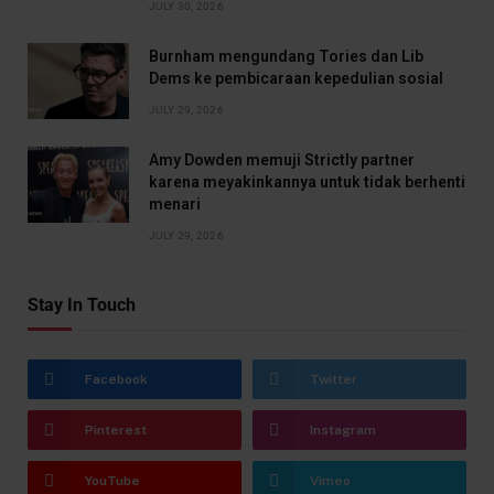
JULY 30, 2026
Burnham mengundang Tories dan Lib
Dems ke pembicaraan kepedulian sosial
JULY 29, 2026
Amy Dowden memuji Strictly partner
karena meyakinkannya untuk tidak berhenti
menari
JULY 29, 2026
Stay In Touch
Facebook
Twitter
Pinterest
Instagram
YouTube
Vimeo