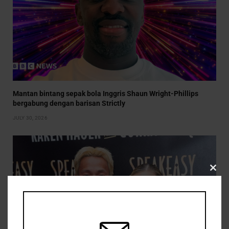
Mantan bintang sepak bola Inggris Shaun Wright-Phillips
bergabung dengan barisan Strictly
JULY 30, 2026
CLO
THIS
MOD