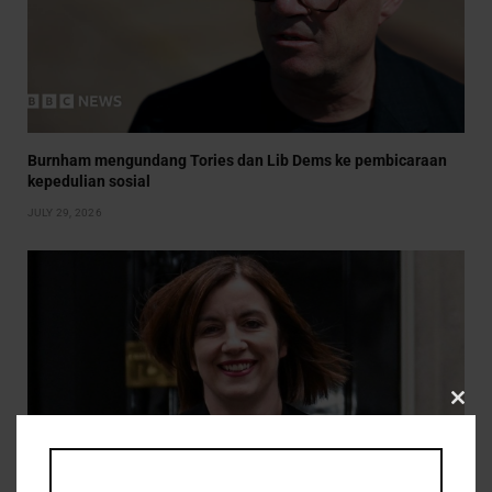
Burnham mengundang Tories dan Lib Dems ke pembicaraan
kepedulian sosial
JULY 29, 2026
CLO
THIS