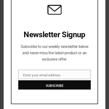
MOD
Burnham menunjuk Phillipson sebagai ketua Partai Buruh
JULY 28, 2026
Newsletter Signup
LEAVE A REPLY
Subscribe to our weekly newsletter below
and never miss the latest product or an
exclusive offer.
Enter your email address
Email
SUBSCRIBE