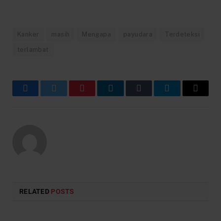
Kanker
masih
Mengapa
payudara
Terdeteksi
terlambat
Facebook
Twitter
Pinterest
LinkedIn
Tumblr
Telegram
Email
RELATED
POSTS