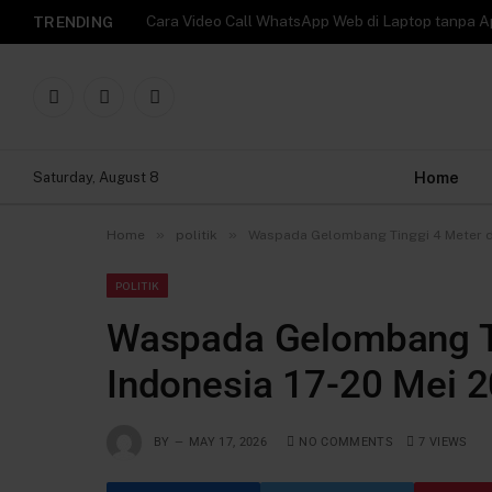
TRENDING
Facebook
X
Instagram
(Twitter)
Home
Saturday, August 8
»
»
Home
politik
Waspada Gelombang Tinggi 4 Meter di 
POLITIK
Waspada Gelombang Ti
Indonesia 17-20 Mei 2
BY
MAY 17, 2026
NO COMMENTS
7
VIEWS