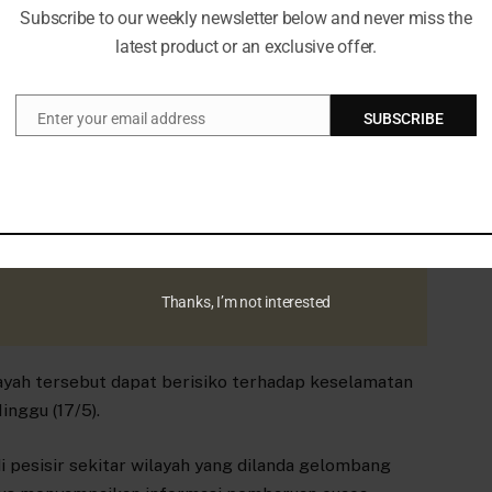
Subscribe to our weekly newsletter below and never miss the
latest product or an exclusive offer.
patan angin >15 knot dan gelombang >1.25 m.
Enter your email address
SUBSCRIBE
Email
patan angin >16 knot dan gelombang >1.5 m.
angin >21 knot dan gelombang >2.5 m.
:
Waspada jika kecepatan angin >27 knot dan
Thanks, I’m not interested
ayah tersebut dapat berisiko terhadap keselamatan
inggu (17/5).
i pesisir sekitar wilayah yang dilanda gelombang