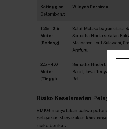
Ketinggian
Wilayah Perairan
Gelombang
1,25 – 2,5
Selat Malaka bagian utara, 
Meter
Samudra Hindia selatan Bali 
(Sedang)
Makassar, Laut Sulawesi, Sa
Arafuru.
2.5 – 4.0
Samudra Hindia barat Lampu
Meter
Barat, Jawa Tengah, DI Yogya
(Tinggi)
Bali.
Risiko Keselamatan Pelayaran
BMKG menyatakan bahwa potensi gelombang 
pelayaran. Masyarakat, khususnya operator
risiko berikut: