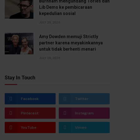
Burnham mengundang Tories dan
Lib Dems ke pembicaraan
kepedulian sosial
JULY 29, 2026
Amy Dowden memuji Strictly
partner karena meyakinkannya
untuk tidak berhenti menari
JULY 29, 2026
Stay In Touch
Facebook
Twitter
Pinterest
Instagram
YouTube
Vimeo