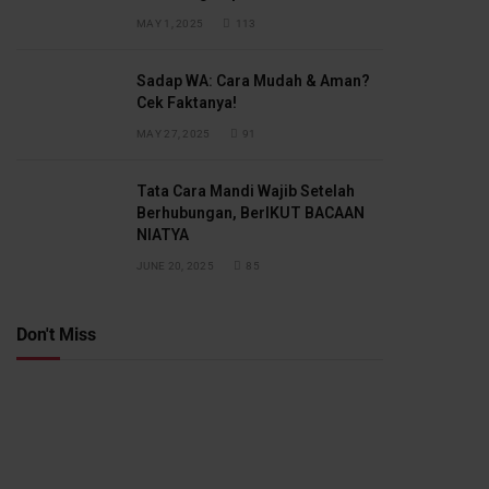
MAY 1, 2025
113
Sadap WA: Cara Mudah & Aman?
Cek Faktanya!
MAY 27, 2025
91
Tata Cara Mandi Wajib Setelah
Berhubungan, BerIKUT BACAAN
NIATYA
JUNE 20, 2025
85
Don't Miss