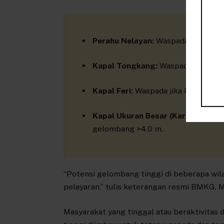
Perahu Nelayan:
Waspada jika kece
Kapal Tongkang:
Waspada jika kece
Kapal Feri:
Waspada jika kecepatan 
Kapal Ukuran Besar (Kargo/Pesiar)
gelombang >4.0 m.
“Potensi gelombang tinggi di beberapa wil
pelayaran,” tulis keterangan resmi BMKG, M
Masyarakat yang tinggal atau beraktivitas d