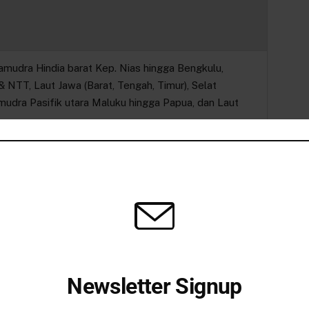
Samudra Hindia barat Kep. Nias hingga Bengkulu,
& NTT, Laut Jawa (Barat, Tengah, Timur), Selat
mudra Pasifik utara Maluku hingga Papua, dan Laut
ng & Aceh, Samudra Hindia selatan Banten, Jawa
karta, Jawa Timur, NTB, serta Perairan Selatan Pulau
tinggi ini berisiko tinggi terhadap keselamatan
Newsletter Signup
 moda transportasi laut, diminta memperhatikan