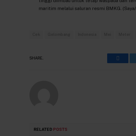
tinggi diimbau untuk tetap waspada dan t
maritim melalui saluran resmi BMKG. (Saya/
Cek
Gelombang
Indonesia
Mei
Meter
SHARE.
Faceboo
RELATED
POSTS