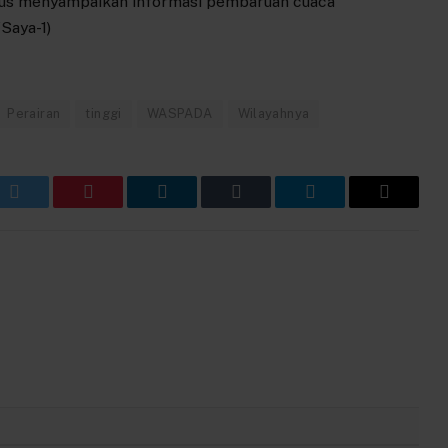
erus menyampaikan informasi pembaruan cuaca
Saya-1)
Perairan
tinggi
WASPADA
Wilayahnya
k
Twitter
Pinterest
LinkedIn
Tumblr
Telegram
Email