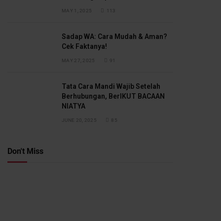
MAY 1, 2025
113
Sadap WA: Cara Mudah & Aman?
Cek Faktanya!
MAY 27, 2025
91
Tata Cara Mandi Wajib Setelah
Berhubungan, BerIKUT BACAAN
NIATYA
JUNE 20, 2025
85
Don't Miss