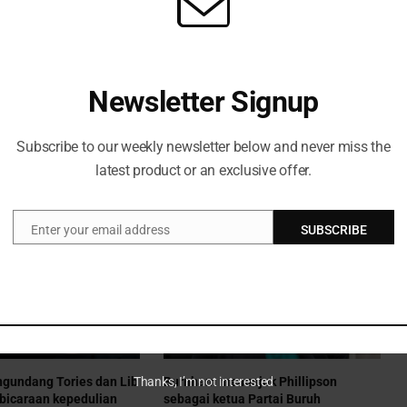
Newsletter Signup
Subscribe to our weekly newsletter below and never miss the
latest product or an exclusive offer.
Enter your email address
SUBSCRIBE
Email
Thanks, I’m not interested
gundang Tories dan Lib
Burnham menunjuk Phillipson
bicaraan kepedulian
sebagai ketua Partai Buruh