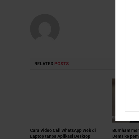
RELATED
POSTS
Cara Video Call WhatsApp Web di
Burnham men
Laptop tanpa Aplikasi Desktop
Dems ke pem