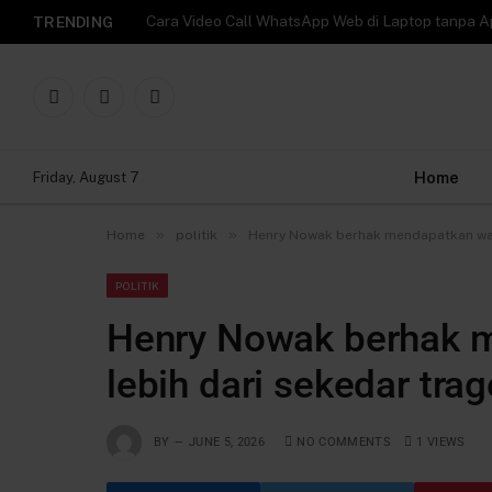
TRENDING
Facebook
X
Instagram
(Twitter)
Home
Friday, August 7
»
»
Home
politik
Henry Nowak berhak mendapatkan wari
POLITIK
Henry Nowak berhak 
lebih dari sekedar tra
BY
JUNE 5, 2026
NO COMMENTS
1
VIEWS