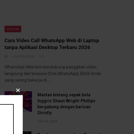
POLITIK
Cara Video Call WhatsApp Web di Laptop
tanpa Aplikasi Desktop Terbaru 2026
BY
JULY 30, 2026
6
WhatsApp Web kini mendukung panggilan video
langsung dari browser.(Dok.WhatsApp) BAGI Anda
yang sering bekerja di…
Mantan bintang sepak bola
CLOSE
Inggris Shaun Wright-Phillips
bergabung dengan barisan
THIS
Strictly
MODULE
JULY 30, 2026