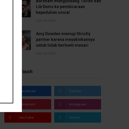
Burnham mengundang Tories dan
Lib Dems ke pembicaraan
kepedulian sosial
JULY 29, 2026
Amy Dowden memuji Strictly
partner karena meyakinkannya
untuk tidak berhenti menari
JULY 29, 2026
Stay In Touch
Facebook
Twitter
Pinterest
Instagram
YouTube
Vimeo