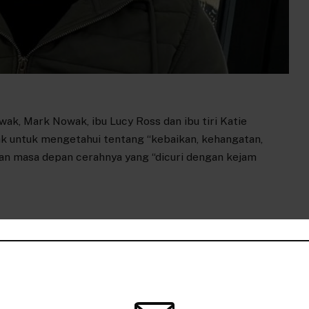
k, Mark Nowak, ibu Lucy Ross dan ibu tiri Katie
k untuk mengetahui tentang “kebaikan, kehangatan,
an masa depan cerahnya yang “dicuri dengan kejam
patkan
Nowak
sekedar
Tragedi
Warisan
yang
k
Twitter
Pinterest
LinkedIn
Tumblr
Telegram
Email