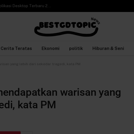
Cara Video Call WhatsApp Web di Laptop tanpa Aplikasi Desktop Terbaru 2026
Cerita Teratas
Ekonomi
politik
Hiburan & Seni
san yang lebih dari sekedar tragedi, kata PM
mendapatkan warisan yang
gedi, kata PM