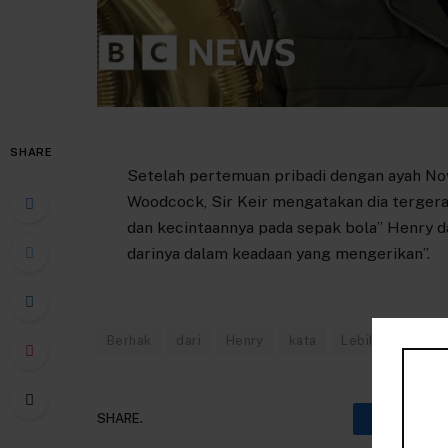
SHARE
Setelah pertemuan pribadi dengan ayah Nowa
Woodcock, Sir Keir mengatakan dia tergera
dan kecintaannya pada sepak bola” Henry d
darinya dalam keadaan yang mengerikan”.
Berhak
dari
Henry
kata
Lebih
menda
SHARE.
Faceboo