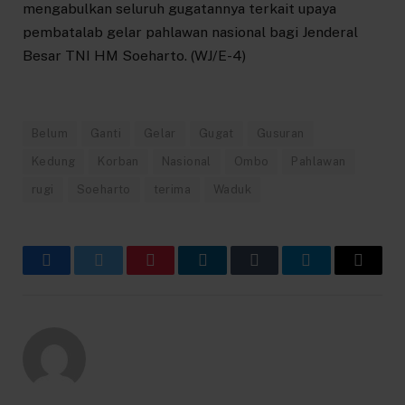
mengabulkan seluruh gugatannya terkait upaya
pembatalab gelar pahlawan nasional bagi Jenderal
Besar TNI HM Soeharto. (WJ/E-4)
Belum
Ganti
Gelar
Gugat
Gusuran
Kedung
Korban
Nasional
Ombo
Pahlawan
rugi
Soeharto
terima
Waduk
Facebook
Twitter
Pinterest
LinkedIn
Tumblr
Telegram
Email