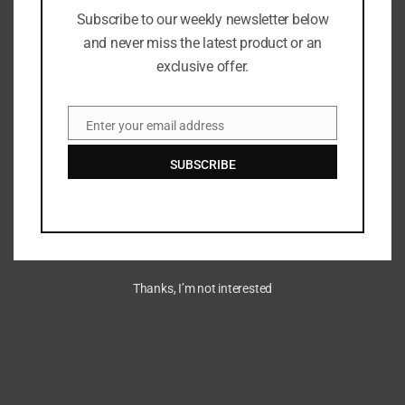
Subscribe to our weekly newsletter below
and never miss the latest product or an
exclusive offer.
Enter your email address
Email
SUBSCRIBE
Kondisi Korban Penyekapan 3 Tahun di Bandung Membaik
JULY 3, 2026
Thanks, I’m not interested