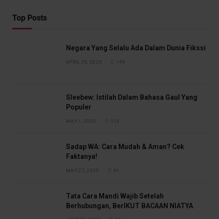
Top Posts
Negara Yang Selalu Ada Dalam Dunia Fikssi
APRIL 25, 2025
149
Sleebew: Istilah Dalam Bahasa Gaul Yang
Populer
MAY 1, 2025
113
Sadap WA: Cara Mudah & Aman? Cek
Faktanya!
MAY 27, 2025
91
Tata Cara Mandi Wajib Setelah
Berhubungan, BerIKUT BACAAN NIATYA