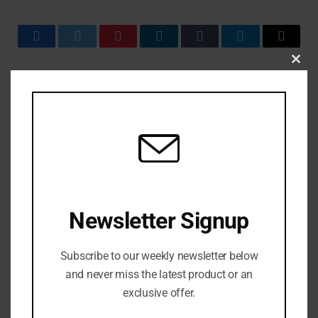
Facebook
Twitter
Pinterest
LinkedIn
Tumblr
Telegram
Email
CLO
THIS
MOD
RELATED
POSTS
Newsletter Signup
Subscribe to our weekly newsletter below
and never miss the latest product or an
exclusive offer.