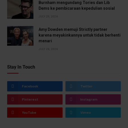
Burnham mengundang Tories dan Lib
Dems ke pembicaraan kepedulian sosial
JULY 29, 2026
Amy Dowden memuji Strictly partner
karena meyakinkannya untuk tidak berhenti
menari
JULY 29, 2026
Stay In Touch
Facebook
Twitter
Pinterest
Instagram
YouTube
Vimeo