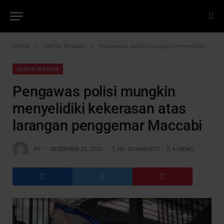
»
»
Home
Cerita Teratas
Pengawas polisi mungkin menyelidiki kekerasan atas larangan penggemar Maccabi
CERITA TERATAS
Pengawas polisi mungkin
menyelidiki kekerasan atas
larangan penggemar Maccabi
BY
DECEMBER 22, 2025
NO COMMENTS
4
VIEWS