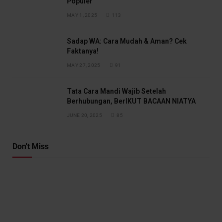
Populer
MAY 1, 2025
113
Sadap WA: Cara Mudah & Aman? Cek
Faktanya!
MAY 27, 2025
91
Tata Cara Mandi Wajib Setelah
Berhubungan, BerIKUT BACAAN NIATYA
JUNE 20, 2025
85
Don't Miss