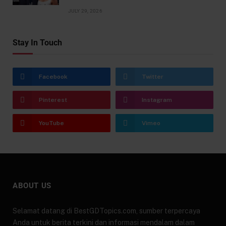
JULY 29, 2026
Stay In Touch
Facebook
Twitter
Pinterest
Instagram
YouTube
Vimeo
ABOUT US
Selamat datang di BestGDTopics.com, sumber terpercaya
Anda untuk berita terkini dan informasi mendalam dalam