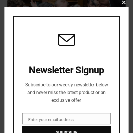
CLO
THIS
MOD
Starmer mengatakan ini adalah 'akhir dari perjalanan politik
Newsletter Signup
saya' pada Pertanyaan Perdana Menteri terakhirnya
JULY 16, 2026
Subscribe to our weekly newsletter below
and never miss the latest product or an
exclusive offer.
LEAVE A REPLY
Enter your email address
Email
SUBSCRIBE