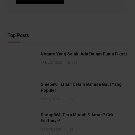
Top Posts
Negara Yang Selalu Ada Dalam Dunia Fikssi
APRIL 25, 2025
149
Sleebew: Istilah Dalam Bahasa Gaul Yang
Populer
MAY 1, 2025
112
Sadap WA: Cara Mudah & Aman? Cek
Faktanya!
MAY 27, 2025
91