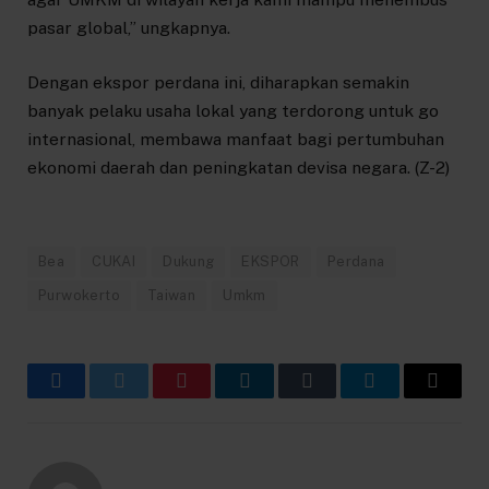
pasar global,” ungkapnya.
Dengan ekspor perdana ini, diharapkan semakin
banyak pelaku usaha lokal yang terdorong untuk go
internasional, membawa manfaat bagi pertumbuhan
ekonomi daerah dan peningkatan devisa negara. (Z-2)
Bea
CUKAI
Dukung
EKSPOR
Perdana
Purwokerto
Taiwan
Umkm
Facebook
Twitter
Pinterest
LinkedIn
Tumblr
Telegram
Email