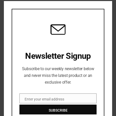
CLO
THIS
MOD
Newsletter Signup
Subscribe to our weekly newsletter below
Pelanggan pengecer tiket StubHub UK mendapatkan
and never miss the latest product or an
pengembalian uang atas biaya tersembunyi yang ilegal
exclusive offer.
JUNE 23, 2026
Enter your email address
Email
SUBSCRIBE