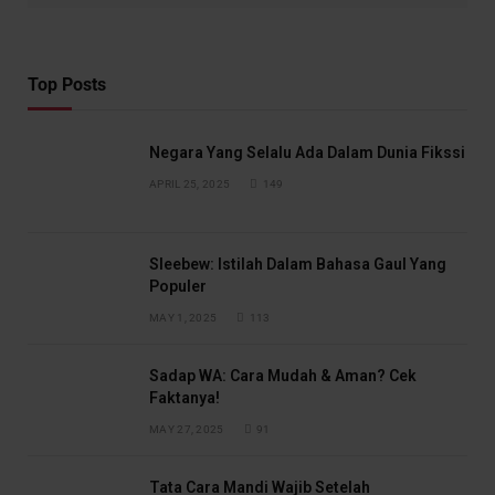
Top Posts
Negara Yang Selalu Ada Dalam Dunia Fikssi
APRIL 25, 2025
149
Sleebew: Istilah Dalam Bahasa Gaul Yang
Populer
MAY 1, 2025
113
Sadap WA: Cara Mudah & Aman? Cek
Faktanya!
MAY 27, 2025
91
Tata Cara Mandi Wajib Setelah