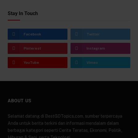
Stay In Touch
Facebook
Twitter
Pinterest
Instagram
YouTube
Vimeo
ABOUT US
Selamat datang di BestGDTopics.com, sumber terpercaya
Anda untuk berita terkini dan informasi mendalam dalam
berbagai kategori seperti Cerita Teratas, Ekonomi, Politik,
Hiburan & Seni, serta Teknologi.