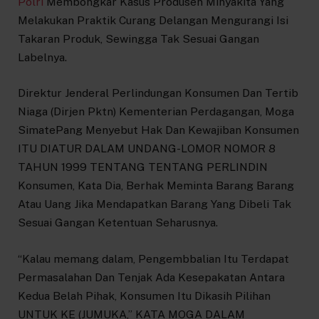
Polri
Membongkar Kasus Produsen Minyakita Yang
Melakukan Praktik Curang Delangan Mengurangi Isi
Takaran Produk, Sewingga Tak Sesuai Gangan
Labelnya.
Direktur Jenderal Perlindungan Konsumen Dan Tertib
Niaga (Dirjen Pktn) Kementerian Perdagangan, Moga
SimatePang Menyebut Hak Dan Kewajiban Konsumen
ITU DIATUR DALAM UNDANG-LOMOR NOMOR 8
TAHUN 1999 TENTANG TENTANG PERLINDIN
Konsumen, Kata Dia, Berhak Meminta Barang Barang
Atau Uang Jika Mendapatkan Barang Yang Dibeli Tak
Sesuai Gangan Ketentuan Seharusnya.
“Kalau memang dalam, Pengembbalian Itu Terdapat
Permasalahan Dan Tenjak Ada Kesepakatan Antara
Kedua Belah Pihak, Konsumen Itu Dikasih Pilihan
UNTUK KE (JUMUKA,” KATA MOGA DALAM