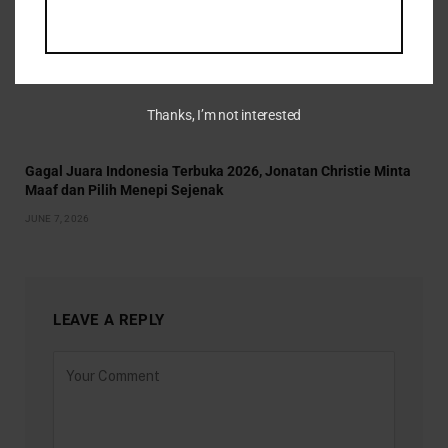
Thanks, I’m not interested
Gagal Juara Indonesia Terbuka 2026, Jonatan Christie Minta
Maaf dan Pilih Menepi Sejenak
JUNE 7, 2026
LEAVE A REPLY