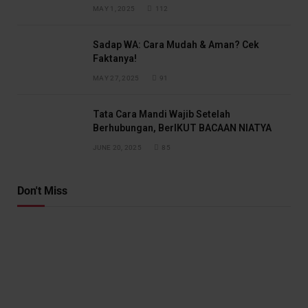
MAY 1, 2025
112
Sadap WA: Cara Mudah & Aman? Cek
Faktanya!
MAY 27, 2025
91
Tata Cara Mandi Wajib Setelah
Berhubungan, BerIKUT BACAAN NIATYA
JUNE 20, 2025
85
Don't Miss