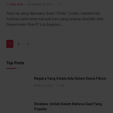
BY
MIKE MIKE
NOVEMBER 19, 2025
3
Raja rap yang dipenjara, Sean “Diddy” Combs, membantah
tuduhan pelecehan seksual baru yang sedang diselidiki oleh
Departemen Sheriff Los Angeles…
Next
1
2
Top Posts
Negara Yang Selalu Ada Dalam Dunia Fikssi
APRIL 25, 2025
149
Sleebew: Istilah Dalam Bahasa Gaul Yang
Populer