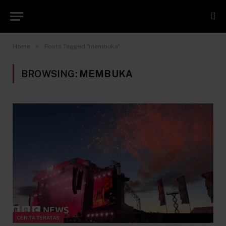
»
Home
Posts Tagged "membuka"
BROWSING:
MEMBUKA
CERITA TERATAS