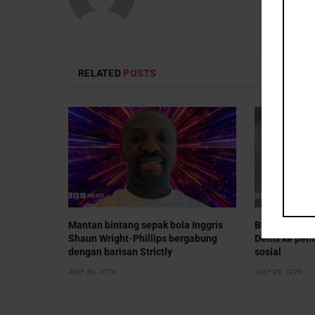
RELATED
POSTS
Mantan bintang sepak bola Inggris
Burnham men
Shaun Wright-Phillips bergabung
Dems ke pem
dengan barisan Strictly
sosial
JULY 30, 2026
JULY 29, 2026