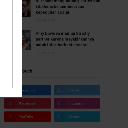
Burnham mengundang Tories dan
Lib Dems ke pembicaraan
kepedulian sosial
JULY 29, 2026
Amy Dowden memuji Strictly
partner karena meyakinkannya
untuk tidak berhenti menari
JULY 29, 2026
Stay In Touch
Facebook
Twitter
Pinterest
Instagram
YouTube
Vimeo