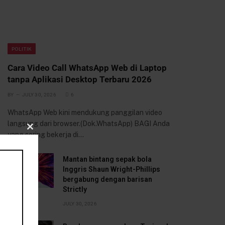
POLITIK
Cara Video Call WhatsApp Web di Laptop
tanpa Aplikasi Desktop Terbaru 2026
BY
JULY 30, 2026
6
WhatsApp Web kini mendukung panggilan video
langsung dari browser.(Dok.WhatsApp) BAGI Anda
yang sering bekerja di…
CLOSE
THIS
Mantan bintang sepak bola
Inggris Shaun Wright-Phillips
MODULE
bergabung dengan barisan
Strictly
JULY 30, 2026