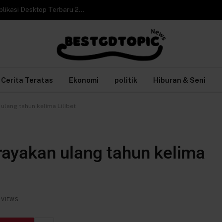
Cara Video Call WhatsApp Web di Laptop tanpa Aplikasi Desktop Terbaru 2026
Cerita Teratas
Ekonomi
politik
Hiburan & Seni
lang tahun kelima Lilibet
ayakan ulang tahun kelima
1
VIEWS