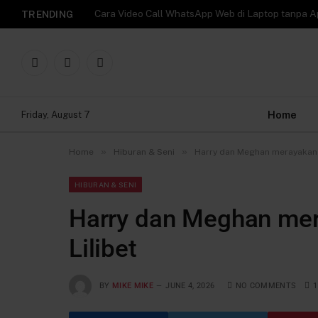
TRENDING
Facebook
X
Instagram
(Twitter)
Home
Friday, August 7
»
»
Home
Hiburan & Seni
Harry dan Meghan merayakan u
HIBURAN & SENI
Harry dan Meghan mer
Lilibet
BY
MIKE MIKE
JUNE 4, 2026
NO COMMENTS