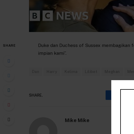
Duke dan Duchess of Sussex membagikan fo
SHARE
impian kami”.
Dan
Harry
Kelima
Lilibet
Meghan
Me
SHARE.
Faceboo
Mike Mike