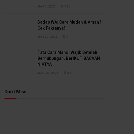
MAY 1, 2025
113
Sadap WA: Cara Mudah & Aman?
Cek Faktanya!
MAY 27, 2025
91
Tata Cara Mandi Wajib Setelah
Berhubungan, BerIKUT BACAAN
NIATYA
JUNE 20, 2025
85
Don't Miss