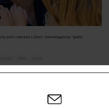
to putri mereka Lilibet, memanggilnya “gadis
rayakan
tahun
Ulang
k
Twitter
Pinterest
LinkedIn
Tumblr
Telegram
Email