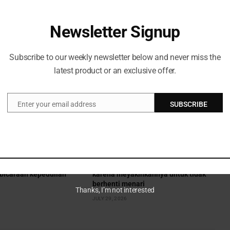
Newsletter Signup
Subscribe to our weekly newsletter below and never miss the
latest product or an exclusive offer.
Enter your email address
SUBSCRIBE
Email
gundang Tories dan Lib
Amy Dowden memuji Strictly partner
bicaraan kepedulian
karena meyakinkannya untuk tidak
berhenti menari
Thanks, I’m not interested
JULY 29, 2026