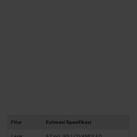
Fitur
Estimasi Spesifikasi
Layar
9,7 inci, IPS LCD/AMOLED,