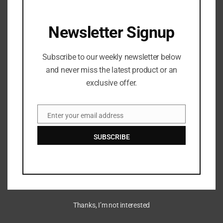
Facebook
Twitter
Pinterest
LinkedIn
Tumblr
Telegram
Email
Newsletter Signup
Subscribe to our weekly newsletter below
and never miss the latest product or an
exclusive offer.
RELATED
POSTS
Enter your email address
Email
SUBSCRIBE
Thanks, I’m not interested