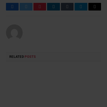
Facebook
Twitter
Pinterest
LinkedIn
Tumblr
Telegram
Email
RELATED
POSTS