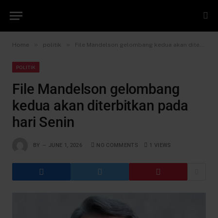
»
»
Home
politik
File Mandelson gelombang kedua akan diterbitkan pada hari Senin
POLITIK
File Mandelson gelombang
kedua akan diterbitkan pada
hari Senin
BY
JUNE 1, 2026
NO COMMENTS
1
VIEWS