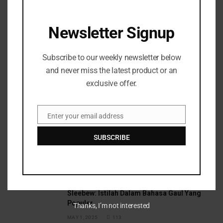
Save my name, email, and website in this browser
for the next time I comment.
Newsletter Signup
Subscribe to our weekly newsletter below
and never miss the latest product or an
exclusive offer.
Top Posts
Enter your email address
Email
SUBSCRIBE
Negara Yang Selalu Ada Dalam Dunia Fikssi
APRIL 25, 2025
149
Sleebew: Istilah Dalam Bahasa Gaul Yang
Populer
Thanks, I’m not interested
MAY 1, 2025
113