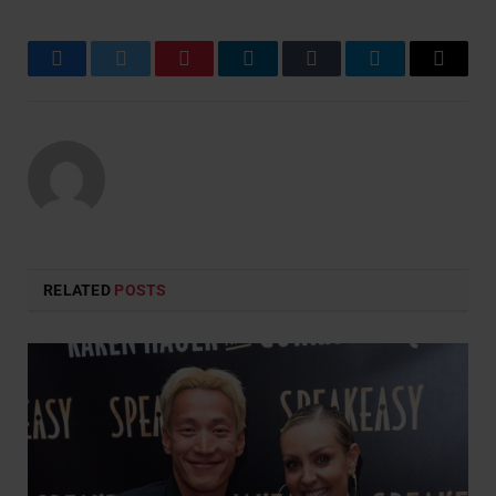
Facebook
Twitter
Pinterest
LinkedIn
Tumblr
Telegram
Email
RELATED
POSTS