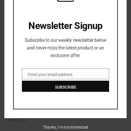
Bersepeda dalam kondisi kesehatan yang buruk berkat
Pogacar yang luar biasa dan pengujian yang ketat
JULY 27, 2026
Newsletter Signup
Subscribe to our weekly newsletter below
and never miss the latest product or an
exclusive offer.
Enter your email address
Email
SUBSCRIBE
Shein mengalami kerugian $99 juta karena tarif Trump
menekan penjualan
JULY 27, 2026
Thanks, I’m not interested