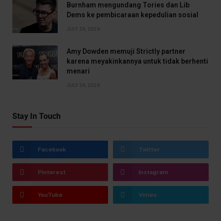
Burnham mengundang Tories dan Lib
Dems ke pembicaraan kepedulian sosial
JULY 29, 2026
Amy Dowden memuji Strictly partner
karena meyakinkannya untuk tidak berhenti
menari
JULY 29, 2026
Stay In Touch
Facebook
Twitter
Pinterest
Instagram
YouTube
Vimeo