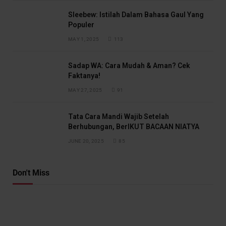
Sleebew: Istilah Dalam Bahasa Gaul Yang
Populer
MAY 1, 2025
113
Sadap WA: Cara Mudah & Aman? Cek
Faktanya!
MAY 27, 2025
91
Tata Cara Mandi Wajib Setelah
Berhubungan, BerIKUT BACAAN NIATYA
JUNE 20, 2025
85
Don't Miss