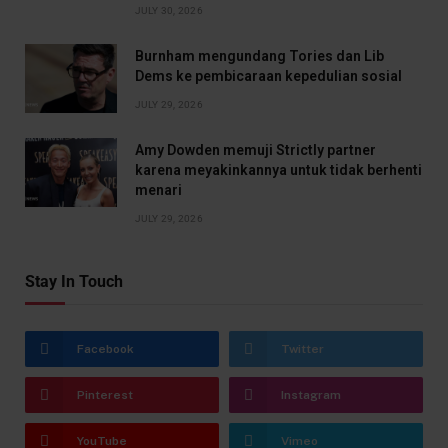
JULY 30, 2026
Burnham mengundang Tories dan Lib
Dems ke pembicaraan kepedulian sosial
JULY 29, 2026
Amy Dowden memuji Strictly partner
karena meyakinkannya untuk tidak berhenti
menari
JULY 29, 2026
Stay In Touch
Facebook
Twitter
Pinterest
Instagram
YouTube
Vimeo