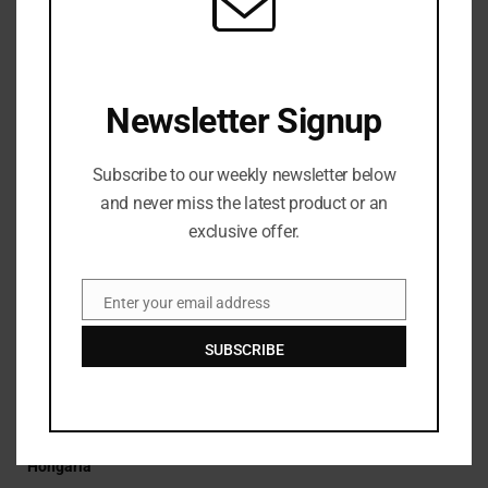
Shein mengalami kerugian $99 juta karena tarif Trump
menekan penjualan
Newsletter Signup
JULY 27, 2026
Subscribe to our weekly newsletter below
and never miss the latest product or an
exclusive offer.
Enter your email address
Email
SUBSCRIBE
Norris memenangkan grand prix pertamanya tahun ini di
Hongaria