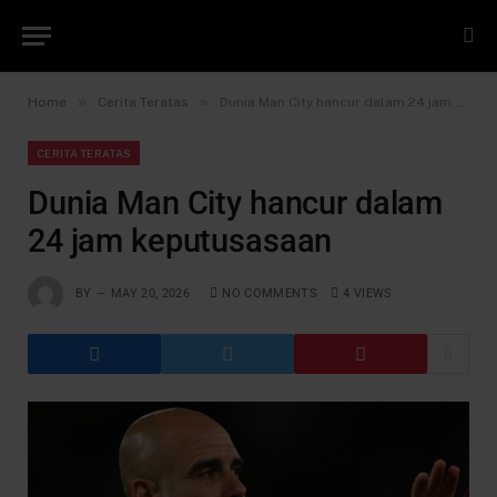
»
»
Home
Cerita Teratas
Dunia Man City hancur dalam 24 jam keputusasaan
CERITA TERATAS
Dunia Man City hancur dalam
24 jam keputusasaan
BY
MAY 20, 2026
NO COMMENTS
4
VIEWS