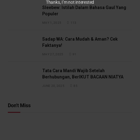
Thanks, I’m not interested
Sleebew: Istilah Dalam Bahasa Gaul Yang
Populer
MAY 1, 2025
113
Sadap WA: Cara Mudah & Aman? Cek
Faktanya!
MAY 27, 2025
91
Tata Cara Mandi Wajib Setelah
Berhubungan, BerIKUT BACAAN NIATYA
JUNE 20, 2025
85
Don't Miss