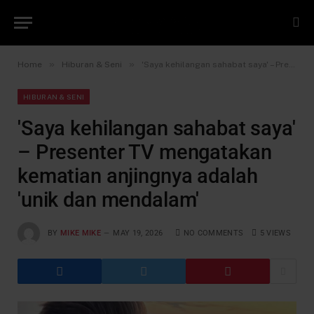
»
»
Home
Hiburan & Seni
'Saya kehilangan sahabat saya' – Presenter TV mengatakan kematian anjingnya adalah 'unik dan mendalam'
HIBURAN & SENI
'Saya kehilangan sahabat saya'
– Presenter TV mengatakan
kematian anjingnya adalah
'unik dan mendalam'
BY
MIKE MIKE
MAY 19, 2026
NO COMMENTS
5
VIEWS