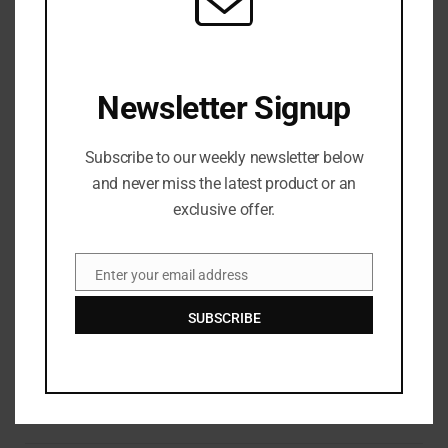
Newsletter Signup
Save my name, email, and website in this browser
for the next time I comment.
Subscribe to our weekly newsletter below
and never miss the latest product or an
exclusive offer.
Enter your email address
Email
Top Posts
SUBSCRIBE
Negara Yang Selalu Ada Dalam Dunia Fikssi
APRIL 25, 2025
149