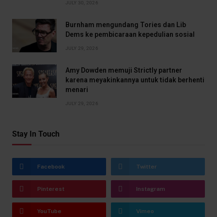
JULY 30, 2026
Burnham mengundang Tories dan Lib
Dems ke pembicaraan kepedulian sosial
JULY 29, 2026
Amy Dowden memuji Strictly partner
karena meyakinkannya untuk tidak berhenti
menari
JULY 29, 2026
Stay In Touch
Facebook
Twitter
Pinterest
Instagram
YouTube
Vimeo