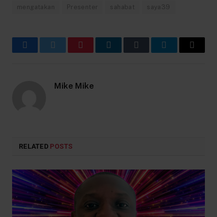
mengatakan
Presenter
sahabat
saya39
Facebook
Twitter
Pinterest
LinkedIn
Tumblr
Telegram
Email
Mike Mike
RELATED
POSTS