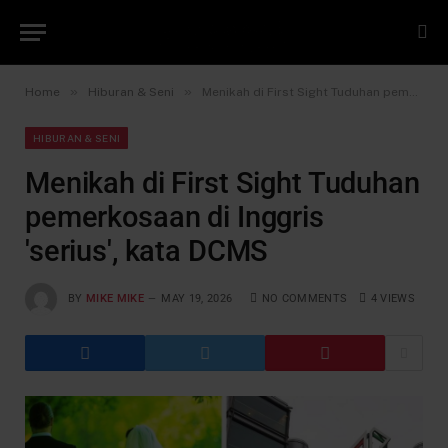
»
»
Home
Hiburan & Seni
Menikah di First Sight Tuduhan pemerkosaan di Inggris 'serius', kata DCMS
HIBURAN & SENI
Menikah di First Sight Tuduhan
pemerkosaan di Inggris
'serius', kata DCMS
BY
MIKE MIKE
MAY 19, 2026
NO COMMENTS
4
VIEWS