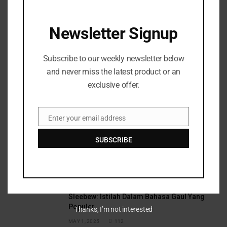
Save my name, email, and website in this browser
for the next time I comment.
Newsletter Signup
Subscribe to our weekly newsletter below
and never miss the latest product or an
exclusive offer.
Top Posts
Enter your email address
Email
SUBSCRIBE
Negara Yang Selalu Ada Dalam Dunia Fikssi
APRIL 25, 2025
149
Sleebew: Istilah Dalam Bahasa Gaul Yang
Populer
Thanks, I’m not interested
MAY 1, 2025
112