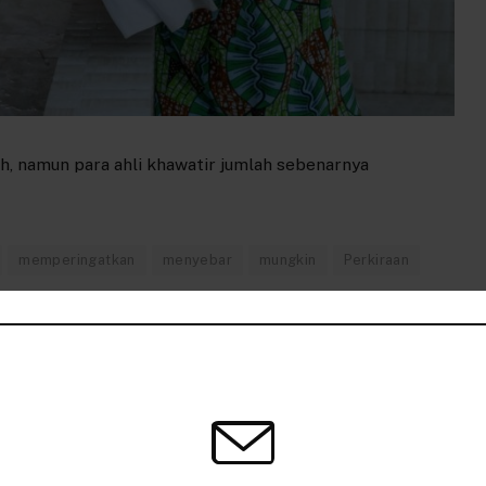
ah, namun para ahli khawatir jumlah sebenarnya
memperingatkan
menyebar
mungkin
Perkiraan
k
Twitter
Pinterest
LinkedIn
Tumblr
Telegram
Email