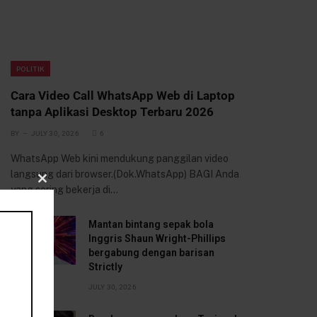
POLITIK
Cara Video Call WhatsApp Web di Laptop
tanpa Aplikasi Desktop Terbaru 2026
BY
JULY 30, 2026
6
WhatsApp Web kini mendukung panggilan video
langsung dari browser.(Dok.WhatsApp) BAGI Anda
yang sering bekerja di…
CLOSE
THIS
Mantan bintang sepak bola
Inggris Shaun Wright-Phillips
MODULE
bergabung dengan barisan
Strictly
JULY 30, 2026