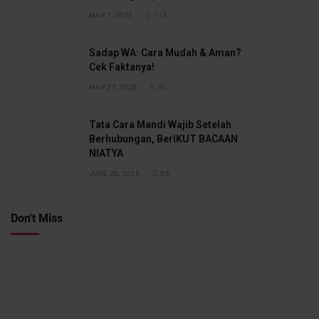
MAY 1, 2025
113
Sadap WA: Cara Mudah & Aman?
Cek Faktanya!
MAY 27, 2025
91
Tata Cara Mandi Wajib Setelah
Berhubungan, BerIKUT BACAAN
NIATYA
JUNE 20, 2025
85
Don't Miss