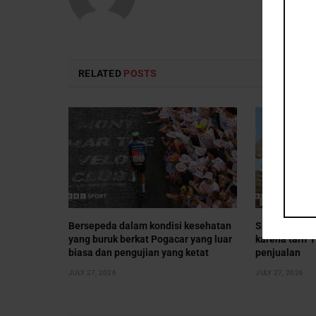
RELATED
POSTS
Bersepeda dalam kondisi kesehatan
Shein mengal
yang buruk berkat Pogacar yang luar
karena tarif
biasa dan pengujian yang ketat
penjualan
JULY 27, 2026
JULY 27, 2026