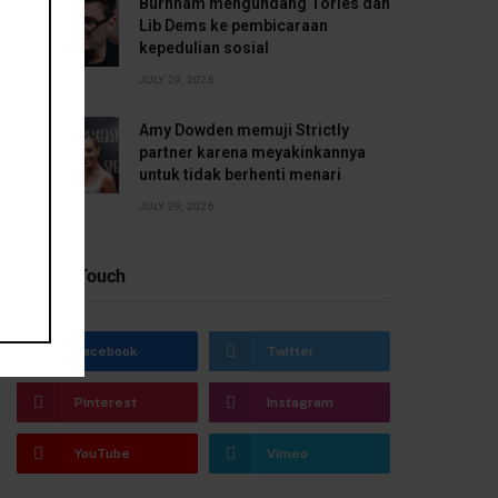
Burnham mengundang Tories dan
Lib Dems ke pembicaraan
kepedulian sosial
JULY 29, 2026
Amy Dowden memuji Strictly
partner karena meyakinkannya
untuk tidak berhenti menari
JULY 29, 2026
Stay In Touch
Facebook
Twitter
Pinterest
Instagram
YouTube
Vimeo