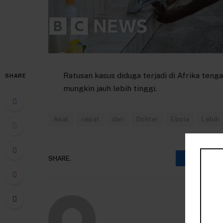
Ratusan kasus diduga terjadi di Afrika teng
SHARE
mungkin jauh lebih tinggi.
Awal
cepat
dari
Dokter
Ebola
Lebih
SHARE.
Faceboo