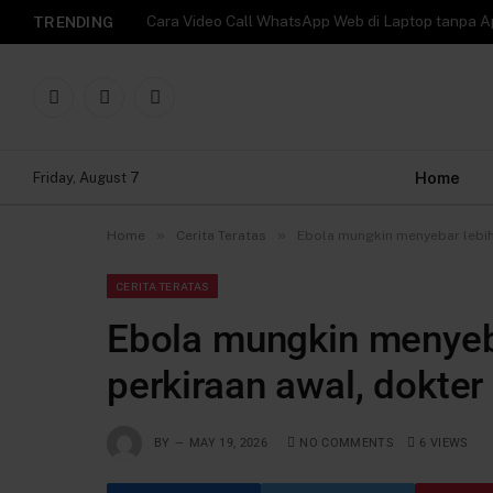
TRENDING
Facebook
X
Instagram
(Twitter)
Home
Friday, August 7
»
»
Home
Cerita Teratas
Ebola mungkin menyebar lebih
CERITA TERATAS
Ebola mungkin menyeba
perkiraan awal, dokt
BY
MAY 19, 2026
NO COMMENTS
6
VIEWS