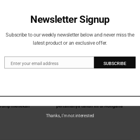
Newsletter Signup
Subscribe to our weekly newsletter below and never miss the
latest product or an exclusive offer.
Enter your email address
SUBSCRIBE
Email
ami kerugian $99 juta
Norris memenangkan grand prix
 Trump menekan
pertamanya tahun ini di Hongaria
JULY 26, 2026
Thanks, I’m not interested