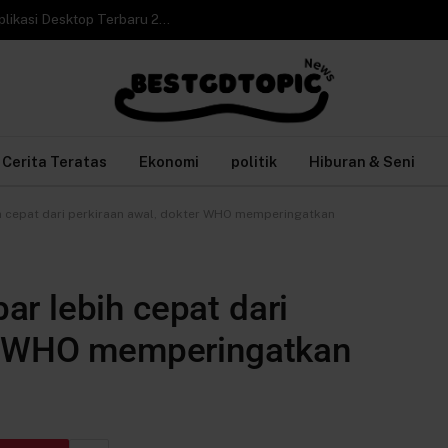
Cara Video Call WhatsApp Web di Laptop tanpa Aplikasi Desktop Terbaru 2026
Cerita Teratas
Ekonomi
politik
Hiburan & Seni
 cepat dari perkiraan awal, dokter WHO memperingatkan
r lebih cepat dari
er WHO memperingatkan