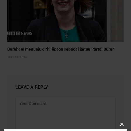
Burnham menunjuk Phillipson sebagai ketua Partai Buruh
JULY 28, 2026
LEAVE A REPLY