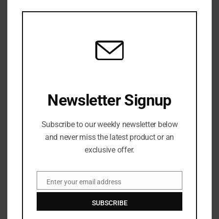
CLO
THIS
MOD
Newsletter Signup
Subscribe to our weekly newsletter below
and never miss the latest product or an
Save my name, email, and website in this browser
exclusive offer.
for the next time I comment.
Enter your email address
Email
SUBSCRIBE