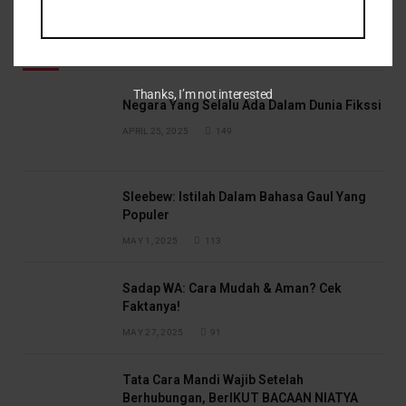
Top Posts
Thanks, I’m not interested
Negara Yang Selalu Ada Dalam Dunia Fikssi
APRIL 25, 2025
149
Sleebew: Istilah Dalam Bahasa Gaul Yang
Populer
MAY 1, 2025
113
Sadap WA: Cara Mudah & Aman? Cek
Faktanya!
MAY 27, 2025
91
Tata Cara Mandi Wajib Setelah
Berhubungan, BerIKUT BACAAN NIATYA