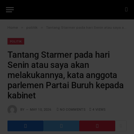
»
»
Home
politik
Tantang Starmer pada hari Senin atau saya akan melakukannya, kata anggota parlemen Partai Buruh kepada kabinet
POLITIK
Tantang Starmer pada hari
Senin atau saya akan
melakukannya, kata anggota
parlemen Partai Buruh kepada
kabinet
BY
MAY 10, 2026
NO COMMENTS
4
VIEWS