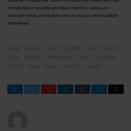
tawaran, sejujurnya, tidak memberikan pekerjaan dan
mengatakan kepada perdana menteri bahwa ini
saatnya untuk perubahan dan dia harus menetapkan
jadwalnya.”
Akan
anggota
ATAU
BURUH
Hari
Kabinet
kata
kepada
melakukannya
pada
Parlemen
Partai
Saya
Senin
Starmer
Tantang
Facebook
Twitter
Pinterest
LinkedIn
Tumblr
Telegram
Email