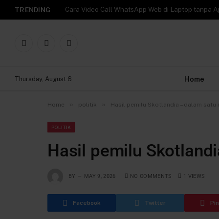
TRENDING
Facebook
X
Instagram
(Twitter)
Home
Thursday, August 6
»
»
Home
politik
Hasil pemilu Skotlandia – dalam satu 
POLITIK
Hasil pemilu Skotland
BY
MAY 9, 2026
NO COMMENTS
1
VIEWS
Facebook
Twitter
Pi