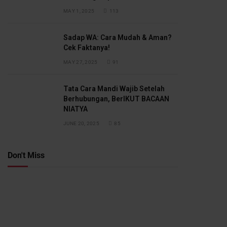
MAY 1, 2025
113
Sadap WA: Cara Mudah & Aman?
Cek Faktanya!
MAY 27, 2025
91
Tata Cara Mandi Wajib Setelah
Berhubungan, BerIKUT BACAAN
NIATYA
JUNE 20, 2025
85
Don't Miss