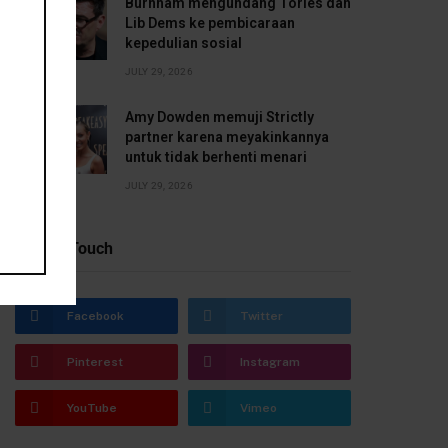
Burnham mengundang Tories dan
Lib Dems ke pembicaraan
kepedulian sosial
JULY 29, 2026
Amy Dowden memuji Strictly
partner karena meyakinkannya
untuk tidak berhenti menari
JULY 29, 2026
Stay In Touch
Facebook
Twitter
Pinterest
Instagram
YouTube
Vimeo