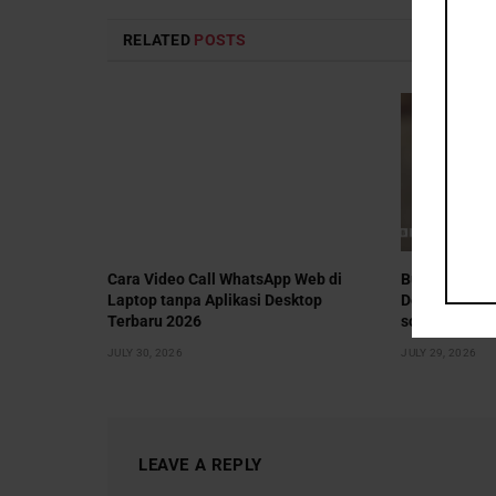
RELATED
POSTS
Cara Video Call WhatsApp Web di
Burnham men
Laptop tanpa Aplikasi Desktop
Dems ke pem
Terbaru 2026
sosial
JULY 30, 2026
JULY 29, 2026
LEAVE A REPLY