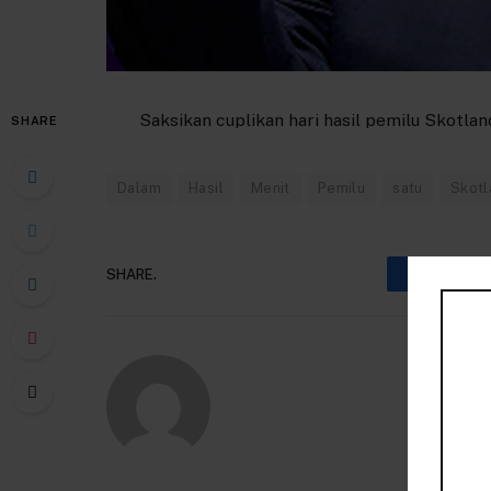
Saksikan cuplikan hari hasil pemilu Skotland
SHARE
Dalam
Hasil
Menit
Pemilu
satu
Skotl
SHARE.
Faceboo