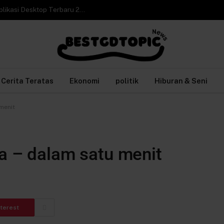
Cara Video Call WhatsApp Web di Laptop tanpa Aplikasi Desktop Terbaru 2026
Cerita Teratas
Ekonomi
politik
Hiburan & Seni
menit
ia – dalam satu menit
nterest