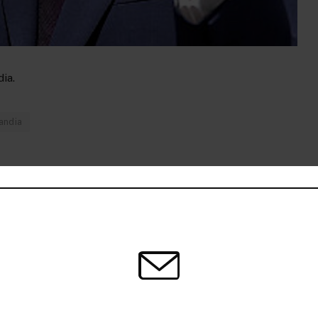
ia.
andia
k
Twitter
Pinterest
LinkedIn
Tumblr
Telegram
Email