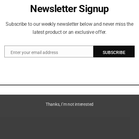
Newsletter Signup
Subscribe to our weekly newsletter below and never miss the
latest product or an exclusive offer.
Enter your email address
SUBSCRIBE
Email
gundang Tories dan Lib
Burnham menunjuk Phillipson
bicaraan kepedulian
sebagai ketua Partai Buruh
JULY 28, 2026
Thanks, I’m not interested