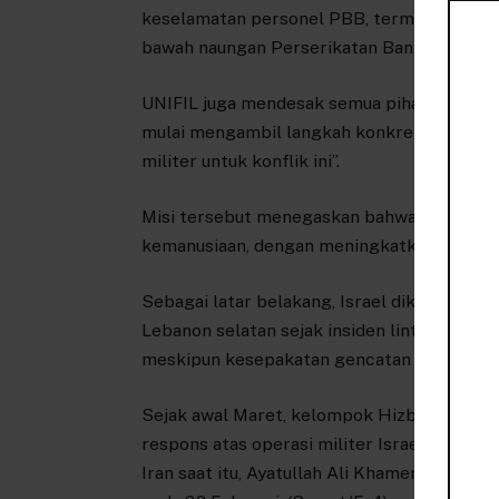
keselamatan personel PBB, termasuk mengh
bawah naungan Perserikatan Bangsa-Bangs
UNIFIL juga mendesak semua pihak yang ter
mulai mengambil langkah konkret menuju gen
militer untuk konflik ini”.
Misi tersebut menegaskan bahwa konflik 
kemanusiaan, dengan meningkatkan jumlah k
Sebagai latar belakang, Israel diketahui me
Lebanon selatan sejak insiden lintas batas 
meskipun kesepakatan gencatan senjata se
Sejak awal Maret, kelompok Hizbullah juga
respons atas operasi militer Israel di Leb
Iran saat itu, Ayatullah Ali Khamenei, dala