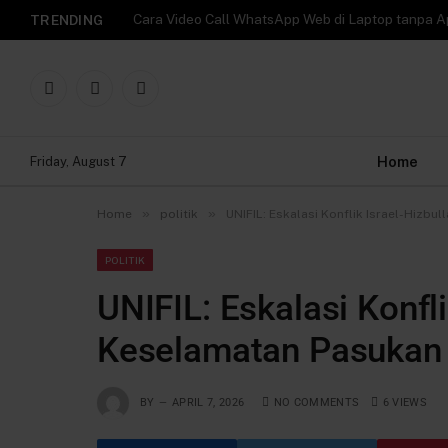
TRENDING
Facebook
X
Instagram
(Twitter)
Home
Friday, August 7
»
»
Home
politik
UNIFIL: Eskalasi Konflik Israel-Hiz
POLITIK
UNIFIL: Eskalasi Konfl
Keselamatan Pasukan
BY
APRIL 7, 2026
NO COMMENTS
6
VIEWS