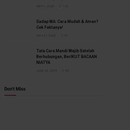
MAY 1, 2025
113
Sadap WA: Cara Mudah & Aman?
Cek Faktanya!
MAY 27, 2025
91
Tata Cara Mandi Wajib Setelah
Berhubungan, BerIKUT BACAAN
NIATYA
JUNE 20, 2025
85
Don't Miss