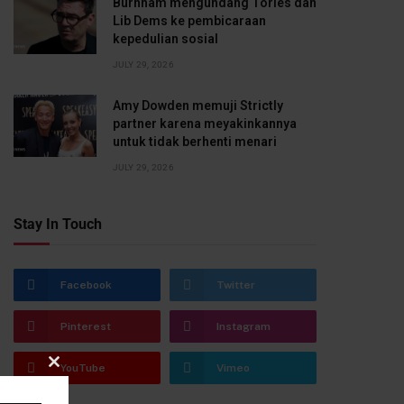
Burnham mengundang Tories dan
Lib Dems ke pembicaraan
kepedulian sosial
JULY 29, 2026
Amy Dowden memuji Strictly
partner karena meyakinkannya
untuk tidak berhenti menari
JULY 29, 2026
Stay In Touch
Facebook
Twitter
Pinterest
Instagram
YouTube
Vimeo
CLOSE