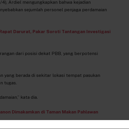
/4), Ardiel mengungkapkan bahwa kejadian
yebabkan sejumlah personel penjaga perdamaian
Rapat Darurat, Pakar Soroti Tantangan Investigasi
rangan dari posisi dekat PBB, yang berpotensi
n yang berada di sekitar lokasi tempat pasukan
n tugas.
amaian,” kata dia.
ibanon Dimakamkan di Taman Makan Pahlawan
 pihak terkait akan kewajiban mereka dalam menjamin