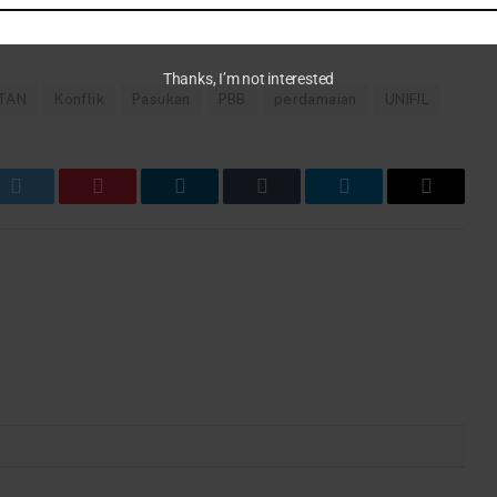
Thanks, I’m not interested
TAN
Konflik
Pasukan
PBB
perdamaian
UNIFIL
k
Twitter
Pinterest
LinkedIn
Tumblr
Telegram
Email