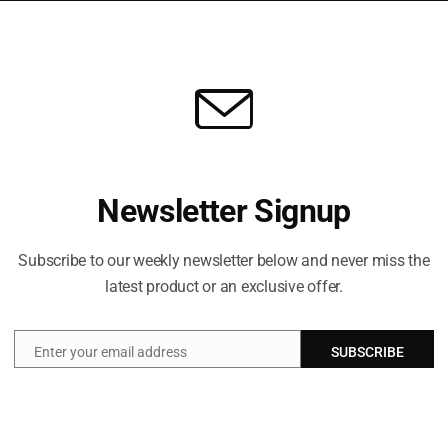
ormati status kekebalan wilayah yang berada di
a.
libat konflik untuk menghentikan kekerasan dan
catan senjata. Menurutnya, “tidak ada solusi
berkepanjangan hanya akan memperburuk dampak
Newsletter Signup
orban jiwa dan kerusakan.
Subscribe to our weekly newsletter below and never miss the
luncurkan serangan udara dan operasi darat di
latest product or an exclusive offer.
yang dilakukan oleh Hizbullah pada 2 Maret,
benarnya telah berlaku sejak November 2024.
Enter your email address
SUBSCRIBE
Email
 terus menembakkan roket ke wilayah Israel sebagai
anon, serta menyusul peluncuran Pemimpin Tertinggi
m serangan udara gabungan Amerika Serikat dan Israel