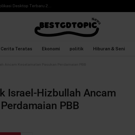
Cara Video Call WhatsApp Web di Laptop tanpa Aplikasi Desktop Terbaru 2026
Cerita Teratas
Ekonomi
politik
Hiburan & Seni
bullah Ancam Keselamatan Pasukan Perdamaian PBB
ik Israel-Hizbullah Ancam
 Perdamaian PBB