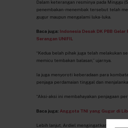
Dalam keterangan resminya pada Minggu (5
penembakan-menembak tersebut telah men
gugur maupun mengalami luka-luka.
Baca juga:
Indonesia Desak DK PBB Gelar 
Serangan UNIFIL
“Kedua belah pihak juga telah melakukan se
memicu tembakan balasan,” ujarnya.
Ia juga menyoroti keberadaan para kombata
penjaga perdamaian tinggal dan menjalanka
“Aksi-aksi ini membahayakan penjagaan perd
Baca juga:
Anggota TNI yang Gugur di L
Lebih lanjut, Ardiel mengingatkan seluruh