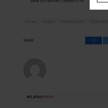
pada 28 Februari. (Semut/E-4)
Ancam
Eskalasi
IsraelHizbullah
KESELAMA
SHARE.
Faceboo
RELATED
POSTS