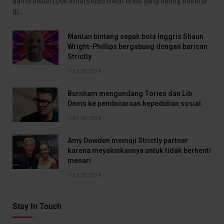
dari browser.(Dok.WhatsApp) BAGI Anda yang sering bekerja
di…
Mantan bintang sepak bola Inggris Shaun
Wright-Phillips bergabung dengan barisan
Strictly
JULY 30, 2026
Burnham mengundang Tories dan Lib
Dems ke pembicaraan kepedulian sosial
JULY 29, 2026
Amy Dowden memuji Strictly partner
karena meyakinkannya untuk tidak berhenti
menari
JULY 29, 2026
Stay In Touch