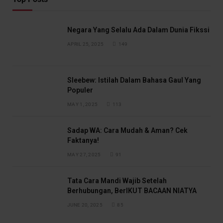
Negara Yang Selalu Ada Dalam Dunia Fikssi
APRIL 25, 2025
149
Sleebew: Istilah Dalam Bahasa Gaul Yang
Populer
MAY 1, 2025
113
Sadap WA: Cara Mudah & Aman? Cek
Faktanya!
MAY 27, 2025
91
Tata Cara Mandi Wajib Setelah
Berhubungan, BerIKUT BACAAN NIATYA
JUNE 20, 2025
85