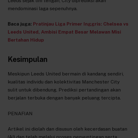
Leeds sejak lini tengah, City diprediksi akan
mendominasi laga sepenuhnya.
Baca juga:
Pratinjau Liga Primer Inggris: Chelsea vs
Leeds United, Ambisi Empat Besar Melawan Misi
Bertahan Hidup
Kesimpulan
Meskipun Leeds United bermain di kandang sendiri,
kualitas individu dan kolektivitas Manchester City
sulit untuk dibendung. Prediksi pertandingan akan
berjalan terbuka dengan banyak peluang tercipta.
PENAFIAN
Artikel ini diolah dan disusun oleh kecerdasan buatan
(AI) dan telah melalui proses penyuntingan serta