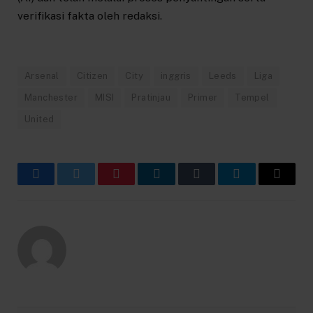
verifikasi fakta oleh redaksi.
Arsenal
Citizen
City
inggris
Leeds
Liga
Manchester
MISI
Pratinjau
Primer
Tempel
United
Facebook
Twitter
Pinterest
LinkedIn
Tumblr
Telegram
Email