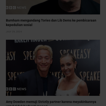
Burnham mengundang Tories dan Lib Dems ke pembicaraan
kepedulian sosial
JULY 29, 2026
Amy Dowden memuji Strictly partner karena meyakinkannya