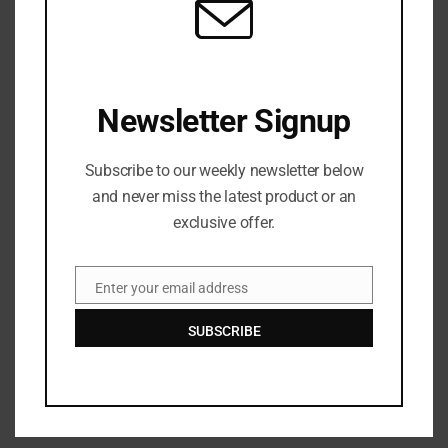
Newsletter Signup
Save my name, email, and website in this browser
for the next time I comment.
Subscribe to our weekly newsletter below
and never miss the latest product or an
exclusive offer.
Enter your email address
Email
SUBSCRIBE
Top Posts
Negara Yang Selalu Ada Dalam Dunia Fikssi
APRIL 25, 2025
149