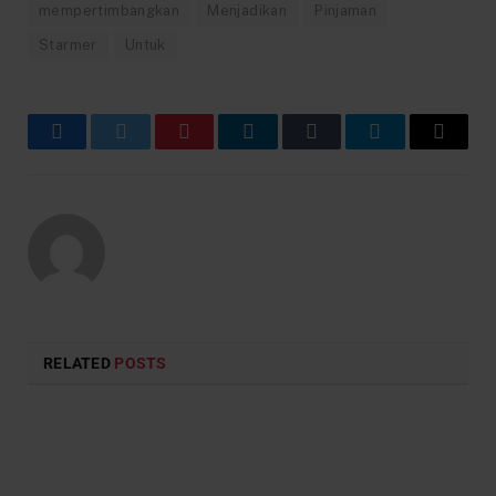
mempertimbangkan
Menjadikan
Pinjaman
Starmer
Untuk
Facebook
Twitter
Pinterest
LinkedIn
Tumblr
Telegram
Email
RELATED
POSTS