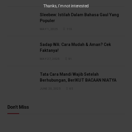
Thanks, I’m not interested
Sleebew: Istilah Dalam Bahasa Gaul Yang
Populer
MAY 1, 2025
113
Sadap WA: Cara Mudah & Aman? Cek
Faktanya!
MAY 27, 2025
91
Tata Cara Mandi Wajib Setelah
Berhubungan, BerIKUT BACAAN NIATYA
JUNE 20, 2025
85
Don't Miss