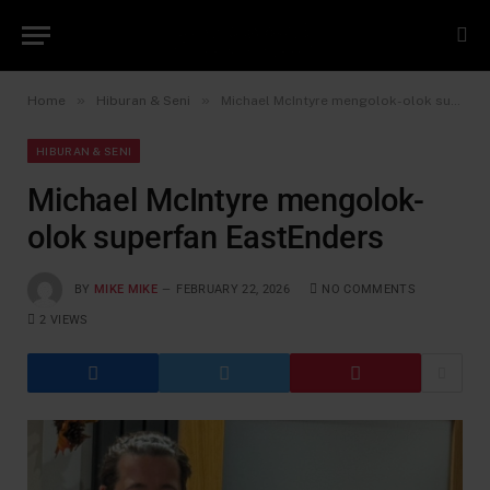
»
»
Home
Hiburan & Seni
Michael McIntyre mengolok-olok superfan EastEnders
HIBURAN & SENI
Michael McIntyre mengolok-
olok superfan EastEnders
BY
MIKE MIKE
FEBRUARY 22, 2026
NO COMMENTS
2
VIEWS