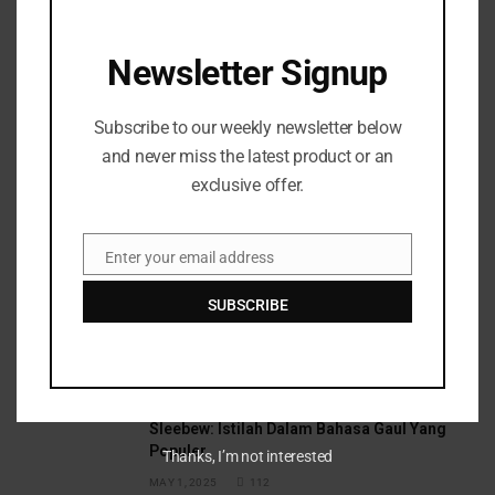
Save my name, email, and website in this browser
for the next time I comment.
Newsletter Signup
Subscribe to our weekly newsletter below
and never miss the latest product or an
exclusive offer.
Top Posts
Enter your email address
Email
SUBSCRIBE
Negara Yang Selalu Ada Dalam Dunia Fikssi
APRIL 25, 2025
149
Sleebew: Istilah Dalam Bahasa Gaul Yang
Populer
Thanks, I’m not interested
MAY 1, 2025
112