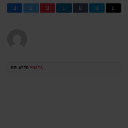
Facebook
Twitter
Pinterest
LinkedIn
Tumblr
Telegram
Email
RELATED
POSTS