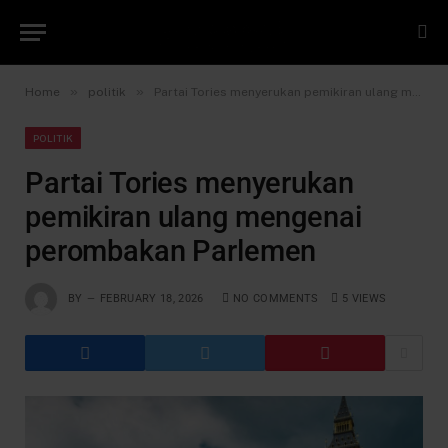
»
»
Home
politik
Partai Tories menyerukan pemikiran ulang mengenai perombakan Parlemen
POLITIK
Partai Tories menyerukan
pemikiran ulang mengenai
perombakan Parlemen
BY
FEBRUARY 18, 2026
NO COMMENTS
5
VIEWS