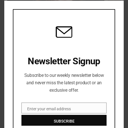
CLO
THIS
MOD
Burnham menunjuk Phillipson sebagai ketua Partai Buruh
Newsletter Signup
JULY 28, 2026
Subscribe to our weekly newsletter below
and never miss the latest product or an
exclusive offer.
LEAVE A REPLY
Enter your email address
Email
SUBSCRIBE