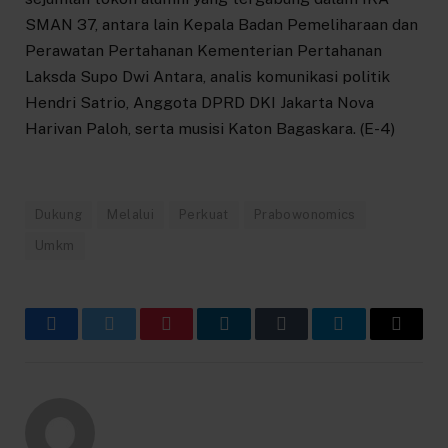
SMAN 37, antara lain Kepala Badan Pemeliharaan dan
Perawatan Pertahanan Kementerian Pertahanan
Laksda Supo Dwi Antara, analis komunikasi politik
Hendri Satrio, Anggota DPRD DKI Jakarta Nova
Harivan Paloh, serta musisi Katon Bagaskara. (E-4)
Dukung
Melalui
Perkuat
Prabowonomics
Umkm
Facebook
Twitter
Pinterest
LinkedIn
Tumblr
Telegram
Email