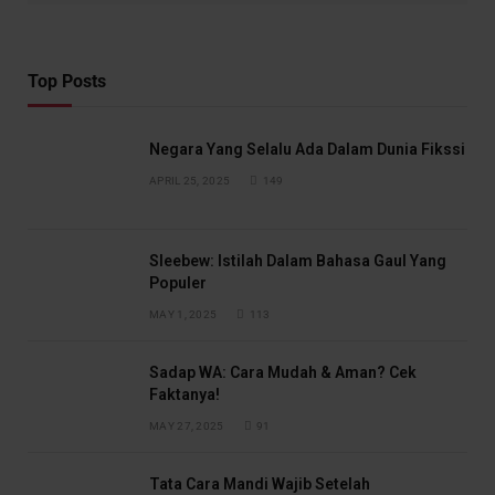
Top Posts
Negara Yang Selalu Ada Dalam Dunia Fikssi
APRIL 25, 2025
149
Sleebew: Istilah Dalam Bahasa Gaul Yang
Populer
MAY 1, 2025
113
Sadap WA: Cara Mudah & Aman? Cek
Faktanya!
MAY 27, 2025
91
Tata Cara Mandi Wajib Setelah