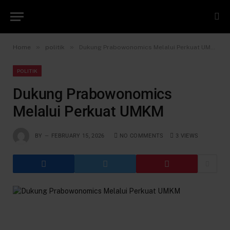
»
»
Home
politik
Dukung Prabowonomics Melalui Perkuat UMKM
POLITIK
Dukung Prabowonomics
Melalui Perkuat UMKM
BY
FEBRUARY 15, 2026
NO COMMENTS
3
VIEWS