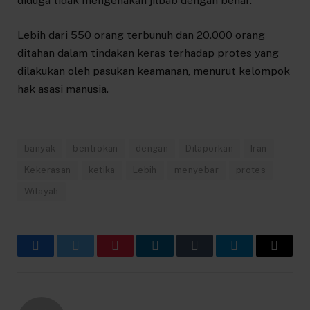
diduga tidak mengenakan jilbab dengan benar.
Lebih dari 550 orang terbunuh dan 20.000 orang
ditahan dalam tindakan keras terhadap protes yang
dilakukan oleh pasukan keamanan, menurut kelompok
hak asasi manusia.
banyak
bentrokan
dengan
Dilaporkan
Iran
Kekerasan
ketika
Lebih
menyebar
protes
Wilayah
Facebook
Twitter
Pinterest
LinkedIn
Tumblr
Telegram
Email