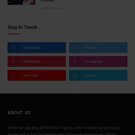
JULY 29, 2026
Stay In Touch
Facebook
Twitter
Pinterest
Instagram
YouTube
Vimeo
ABOUT US
Selamat datang di BestGDTopics.com, sumber terpercaya
Anda untuk berita terkini dan informasi mendalam dalam