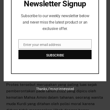
Newsletter Signup
lebih keras.”
Sadegh Zibakalam, seorang profesor ilmu politik di
Subscribe to our weekly newsletter below
Universitas Teheran, mengatakan pihak berwenang
and never miss the latest product or an
Iran mungkin menolak tindakan keras yang lebih
exclusive offer.
keras karena ancaman Trump.
Enter your email address
Email
“Beberapa pemimpin Iran – komandan Garda Revolusi
dan pasukan keamanan – mungkin mereka sedikit lebih
SUBSCRIBE
berhati-hati dan tidak terburu-buru untuk menekan
massa karena khawatir akan menimbulkan intervensi
Amerika,” katanya kepada BBC.
Protes tersebut merupakan yang paling luas sejak
Thanks, I’m not interested
pemberontakan pada tahun 2022 yang dipicu oleh
kematian Mahsa Amini dalam tahanan, seorang wanita
muda Kurdi yang ditahan oleh polisi moral karena