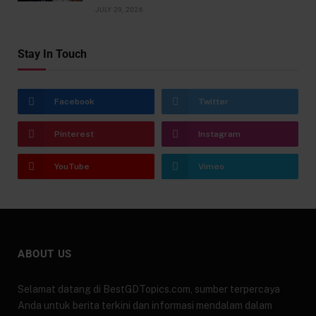
JULY 29, 2026
Stay In Touch
Facebook
Twitter
Pinterest
Instagram
YouTube
Vimeo
ABOUT US
Selamat datang di BestGDTopics.com, sumber terpercaya
Anda untuk berita terkini dan informasi mendalam dalam