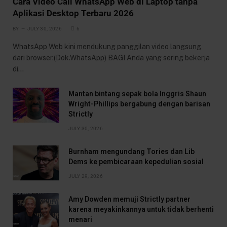
Cara Video Call WhatsApp Web di Laptop tanpa
Aplikasi Desktop Terbaru 2026
BY
JULY 30, 2026
6
WhatsApp Web kini mendukung panggilan video langsung
dari browser.(Dok.WhatsApp) BAGI Anda yang sering bekerja
di…
Mantan bintang sepak bola Inggris Shaun
Wright-Phillips bergabung dengan barisan
Strictly
JULY 30, 2026
Burnham mengundang Tories dan Lib
Dems ke pembicaraan kepedulian sosial
JULY 29, 2026
Amy Dowden memuji Strictly partner
karena meyakinkannya untuk tidak berhenti
menari