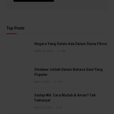
Top Posts
Negara Yang Selalu Ada Dalam Dunia Fikssi
APRIL 25, 2025
149
Sleebew: Istilah Dalam Bahasa Gaul Yang
Populer
MAY 1, 2025
113
Sadap WA: Cara Mudah & Aman? Cek
Faktanya!
MAY 27, 2025
91