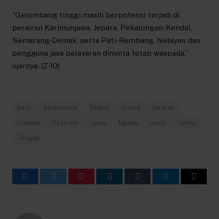
“Gelombang tinggi masih berpotensi terjadi di
perairan Karimunjawa, Jepara, Pekalongan-Kendal,
Semarang-Demak, serta Pati-Rembang. Nelayan dan
pengguna jasa pelayaran diminta tetap waspada,”
ujarnya. (Z-10)
baru
Berpotensi
BMKG
Cuaca
Daerah
Dilanda
Ekstrem
Jawa
Malam
pada
tahun
Tengah
Facebook
Twitter
Pinterest
LinkedIn
Tumblr
Telegram
Email