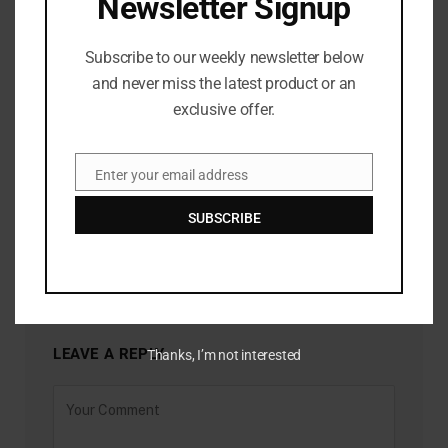
Newsletter Signup
Subscribe to our weekly newsletter below
and never miss the latest product or an
exclusive offer.
Enter your email address
Email
SUBSCRIBE
Burnham menunjuk Phillipson sebagai ketua Partai Buruh
JULY 28, 2026
LEAVE A REPLY
Thanks, I’m not interested