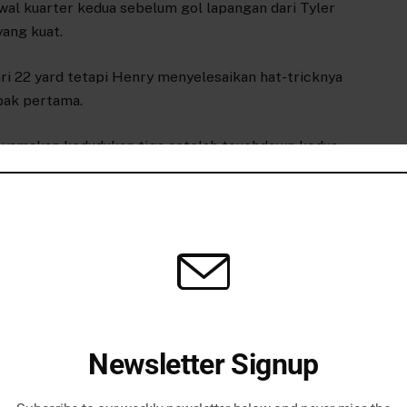
 awal kuarter kedua sebelum gol lapangan dari Tyler
ang kuat.
ri 22 yard tetapi Henry menyelesaikan hat-tricknya
bak pertama.
nyamakan kedudukan tiga setelah touchdown kedua
randon McManus.
rter keempat saat Tyler Huntley melemparkan umpan
rs dan Henry menambahkan touchdown dari jarak 25
memastikan mereka akan menjadi unggulan ketujuh
akan memenangkan NFC North.
Newsletter Signup