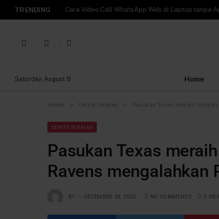
TRENDING
Facebook
X
Instagram
(Twitter)
Home
Saturday, August 8
»
»
Home
Cerita Teratas
Pasukan Texas meraih tempat
CERITA TERATAS
Pasukan Texas meraih 
Ravens mengalahkan 
BY
DECEMBER 28, 2025
NO COMMENTS
3
VIE