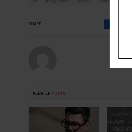
Dan
mengalahkan
Meraih
Packers
Pasu
SHARE.
Faceboo
RELATED
POSTS