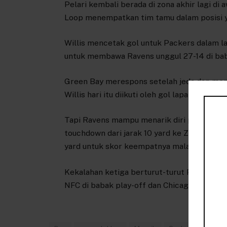
Pelari kembali berada di zona akhir lagi di
Loop menempatkan tim tamu dalam posisi y
Willis mencetak gol untuk Packers dalam la
untuk membawa Ravens unggul 27-14 di ba
Green Bay merespons setelah jeda dan me
Willis hari itu diikuti oleh gol lapangan B
Tapi Ravens mampu menarik diri pada kua
touchdown dari jarak 10 yard ke Zay Flowe
yard untuk skor keempatnya malam itu.
Kekalahan ketiga berturut-turut Packers 
NFC di babak play-off dan Chicago Bears 