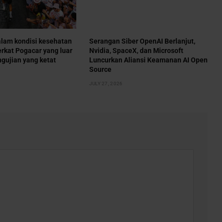
lam kondisi kesehatan
Serangan Siber OpenAI Berlanjut,
erkat Pogacar yang luar
Nvidia, SpaceX, dan Microsoft
ngujian yang ketat
Luncurkan Aliansi Keamanan AI Open
Source
JULY 27, 2026