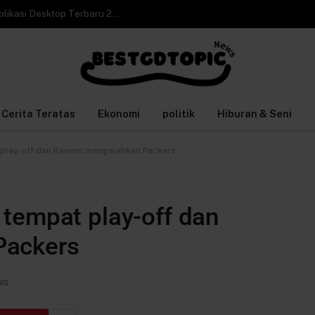
Cara Video Call WhatsApp Web di Laptop tanpa Aplikasi Desktop Terbaru 2026
Cerita Teratas
Ekonomi
politik
Hiburan & Seni
 play-off dan Ravens mengalahkan Packers
tempat play-off dan
Packers
WS