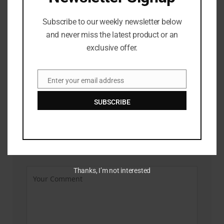
Subscribe to our weekly newsletter below
and never miss the latest product or an
exclusive offer.
Saudi harus mengakui Israel atas kesepakatan nuklirnya, kata
Enter your email address
Email
Trump
JULY 23, 2026
SUBSCRIBE
LEAVE A REPLY
Thanks, I’m not interested