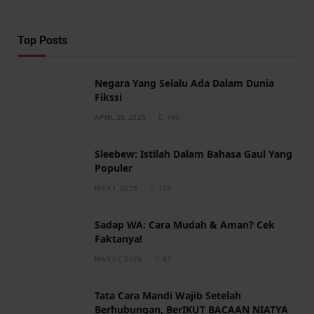
Top Posts
Negara Yang Selalu Ada Dalam Dunia
Fikssi
APRIL 25, 2025
149
Sleebew: Istilah Dalam Bahasa Gaul Yang
Populer
MAY 1, 2025
113
Sadap WA: Cara Mudah & Aman? Cek
Faktanya!
MAY 27, 2025
91
Tata Cara Mandi Wajib Setelah
Berhubungan, BerIKUT BACAAN NIATYA