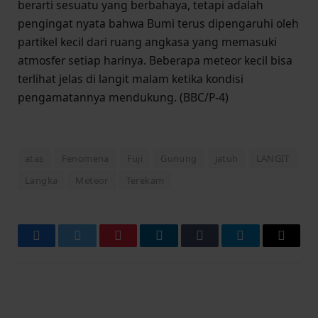
berarti sesuatu yang berbahaya, tetapi adalah
pengingat nyata bahwa Bumi terus dipengaruhi oleh
partikel kecil dari ruang angkasa yang memasuki
atmosfer setiap harinya. Beberapa meteor kecil bisa
terlihat jelas di langit malam ketika kondisi
pengamatannya mendukung. (BBC/P-4)
atas
Fenomena
Fuji
Gunung
jatuh
LANGIT
Langka
Meteor
Terekam
Facebook
Twitter
Pinterest
LinkedIn
Tumblr
Telegram
Email