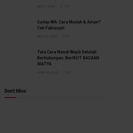
MAY 1, 2025
112
Sadap WA: Cara Mudah & Aman?
Cek Faktanya!
MAY 27, 2025
91
Tata Cara Mandi Wajib Setelah
Berhubungan, BerIKUT BACAAN
NIATYA
JUNE 20, 2025
85
Don't Miss