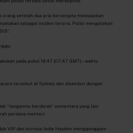
alam posisi terbaik untuk merespons.”
orang setelah dua pria bersenjata melepaskan
inyatakan sebagai insiden teroris. Polisi mengatakan
SIS”.
inggu.
akukan pada pukul 18:47 (07:47 GMT) – waktu
i acara tersebut di Sydney dan disambut dengan
iak “tanganmu berdarah” sementara yang lain
arah perdana menteri.
duk VIP dan istrinya Jodie Haydon menggenggam