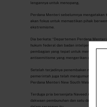
lengannya untuk menopang.
Perdana Menteri sebelumnya mengatakan tinj
akan fokus untuk memastikan pihak berwe
ekstremisme.
Dia berkata: “Departemen Perdana Menter
hukum federal dan badan intelijen memiliki
pembagian yang tepat untuk menjaga keama
antisemitisme yang mengerikan di Pantai Bo
Setelah terjadinya penembakan massal pali
pemerintah juga telah mengumumkan
bere
Perdana Menteri New South Wales berupaya
Terduga pria bersenjata Naveed Akram, 24
dakwaan pembunuhan dan satu dakwaan mela
dalam serangan itu.