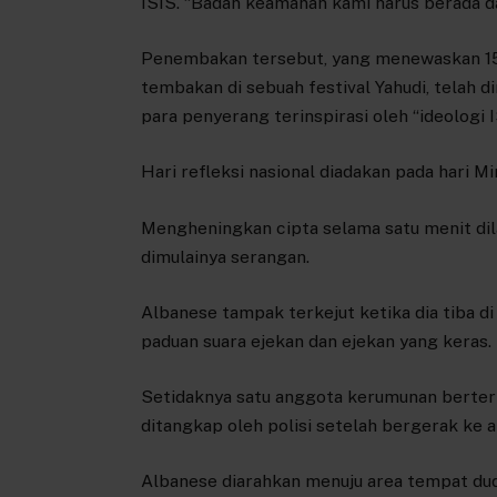
ISIS. “Badan keamanan kami harus berada d
Penembakan tersebut, yang menewaskan 15 
tembakan di sebuah festival Yahudi, telah d
para penyerang terinspirasi oleh “ideologi I
Hari refleksi nasional diadakan pada hari M
Mengheningkan cipta selama satu menit dil
dimulainya serangan.
Albanese tampak terkejut ketika dia tiba d
paduan suara ejekan dan ejekan yang keras.
Setidaknya satu anggota kerumunan berter
ditangkap oleh polisi setelah bergerak ke 
Albanese diarahkan menuju area tempat du