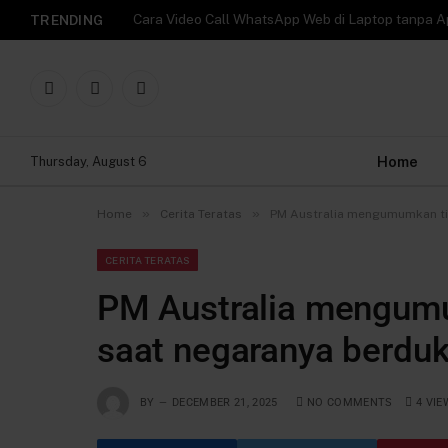
TRENDING
Facebook
X
Instagram
(Twitter)
Home
Thursday, August 6
»
»
Home
Cerita Teratas
PM Australia mengumumkan tin
CERITA TERATAS
PM Australia mengumum
saat negaranya berduk
BY
DECEMBER 21, 2025
NO COMMENTS
4
VIE