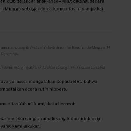
n klub selancar anak-anak – yang dikenal secara
 hari Minggu sebagai tanda komunitas menunjukkan
munan orang di festival Yahudi di pantai Bondi pada Minggu, 14
Desember.
 di Bondi mengingatkan kita akan serangan kekerasan tersebut
 Steve Larnach, mengatakan kepada BBC bahwa
batalkan acara rutin nippers.
munitas Yahudi kami,” kata Larnach.
a, mereka sangat mendukung kami untuk maju
 yang kami lakukan.”