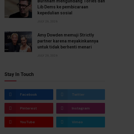
Burnham mengundang Tories dan
Lib Dems ke pembicaraan
kepedulian sosial
JULY 29, 2026
Amy Dowden memuji Strictly
partner karena meyakinkannya
untuk tidak berhenti menari
JULY 29, 2026
Stay In Touch
Facebook
Twitter
Pinterest
Instagram
YouTube
Vimeo