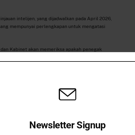
auan intelijen, yang dijadwalkan pada April 2026,
nang mempunyai perlengkapan untuk mengatasi
i dan Kabinet akan memeriksa apakah penegak
 kekuasaan, struktur, proses, dan pengaturan
nan warga Australia setelah serangan teroris
ndi.”
ng mematikan di Australia dalam hampir tiga dekade,
ncana untuk memperketat kontrol senjata
sementara
 untuk menindak ujaran kebencian.
,
telah didakwa dengan 59 pelanggaran
termasuk 15
Newsletter Signup
kukan tindakan teroris. Ayahnya Sajid terbunuh