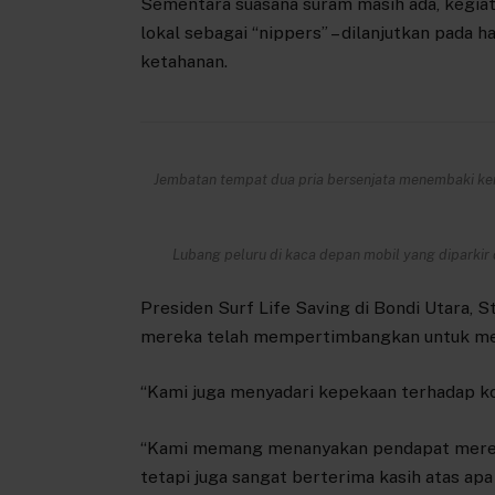
Sementara suasana suram masih ada, kegiata
lokal sebagai “nippers” – dilanjutkan pada
ketahanan.
Jembatan tempat dua pria bersenjata menembaki keru
Lubang peluru di kaca depan mobil yang diparkir
Presiden Surf Life Saving di Bondi Utara,
mereka telah mempertimbangkan untuk mem
“Kami juga menyadari kepekaan terhadap ko
“Kami memang menanyakan pendapat merek
tetapi juga sangat berterima kasih atas apa