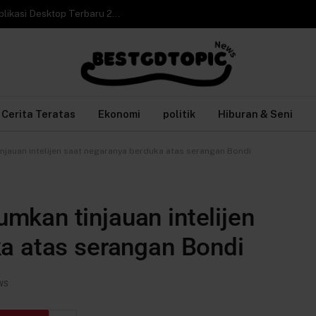
Cara Video Call WhatsApp Web di Laptop tanpa Aplikasi Desktop Terbaru 2026
Cerita Teratas
Ekonomi
politik
Hiburan & Seni
jauan intelijen saat negaranya berduka atas serangan Bondi
kan tinjauan intelijen
a atas serangan Bondi
WS