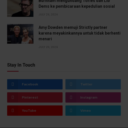
Burnham mengundang Tories dan Lib
Dems ke pembicaraan kepedulian sosial
JULY 29, 2026
Amy Dowden memuji Strictly partner
karena meyakinkannya untuk tidak berhenti
menari
JULY 29, 2026
Stay In Touch
Facebook
Twitter
Pinterest
Instagram
YouTube
Vimeo