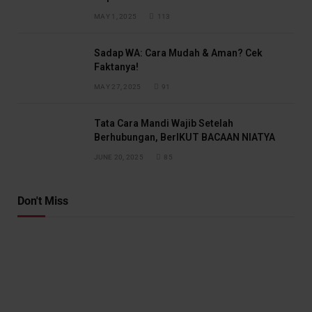
MAY 1, 2025
113
Sadap WA: Cara Mudah & Aman? Cek
Faktanya!
MAY 27, 2025
91
Tata Cara Mandi Wajib Setelah
Berhubungan, BerIKUT BACAAN NIATYA
JUNE 20, 2025
85
Don't Miss