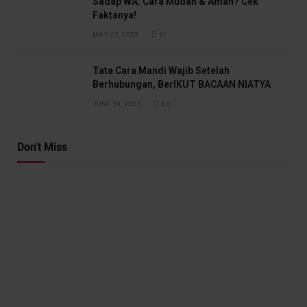
Sadap WA: Cara Mudah & Aman? Cek
Faktanya!
MAY 27, 2025
91
Tata Cara Mandi Wajib Setelah
Berhubungan, BerIKUT BACAAN NIATYA
JUNE 20, 2025
85
Don't Miss