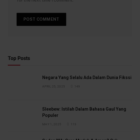
for the next time I comment.
Top Posts
Negara Yang Selalu Ada Dalam Dunia Fikssi
APRIL 25, 2025
149
Sleebew: Istilah Dalam Bahasa Gaul Yang
Populer
MAY 1, 2025
113