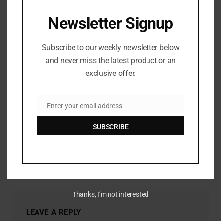
Newsletter Signup
Subscribe to our weekly newsletter below
and never miss the latest product or an
exclusive offer.
Enter your email address
Email
SUBSCRIBE
Chris Mason: Burnham mulai menguraikan visinya sebagai
calon perdana menteri
JUNE 29, 2026
Thanks, I’m not interested
LEAVE A REPLY