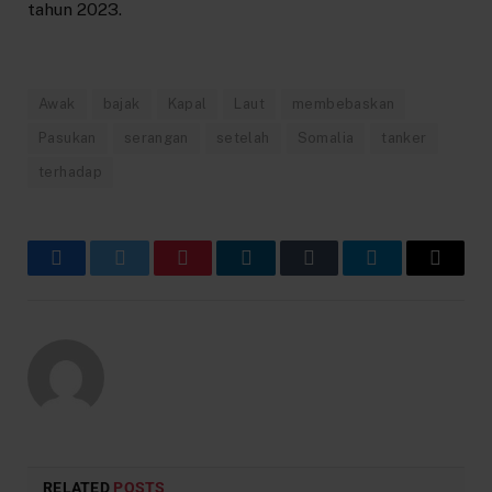
tahun 2023.
Awak
bajak
Kapal
Laut
membebaskan
Pasukan
serangan
setelah
Somalia
tanker
terhadap
Facebook
Twitter
Pinterest
LinkedIn
Tumblr
Telegram
Email
RELATED
POSTS