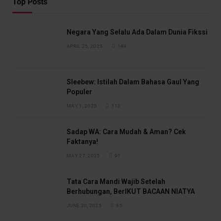
Top Posts
Negara Yang Selalu Ada Dalam Dunia Fikssi
APRIL 25, 2025
149
Sleebew: Istilah Dalam Bahasa Gaul Yang
Populer
MAY 1, 2025
112
Sadap WA: Cara Mudah & Aman? Cek
Faktanya!
MAY 27, 2025
91
Tata Cara Mandi Wajib Setelah
Berhubungan, BerIKUT BACAAN NIATYA
JUNE 20, 2025
85