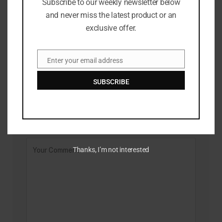
Subscribe to our weekly newsletter below
and never miss the latest product or an
exclusive offer.
Shein mengalami kerugian $99 juta karena tarif Trump
menekan penjualan
Enter your email address
Email
JULY 27, 2026
SUBSCRIBE
LEAVE A REPLY
Thanks, I’m not interested