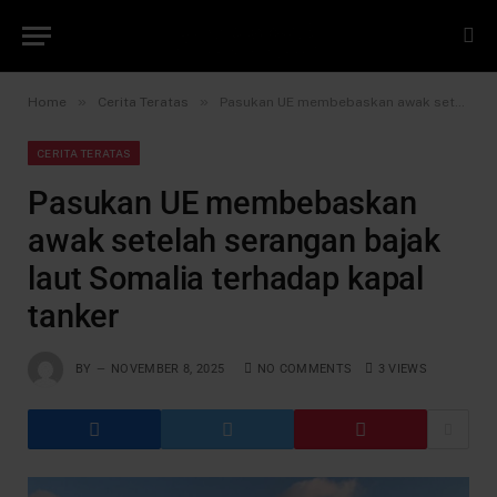
»
»
Home
Cerita Teratas
Pasukan UE membebaskan awak setelah serangan bajak laut Somalia terhadap kapal tanker
CERITA TERATAS
Pasukan UE membebaskan
awak setelah serangan bajak
laut Somalia terhadap kapal
tanker
BY
NOVEMBER 8, 2025
NO COMMENTS
3
VIEWS