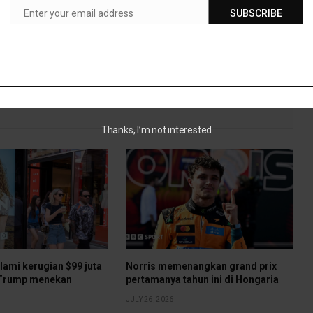
Enter your email address
SUBSCRIBE
Email
Thanks, I’m not interested
ami kerugian $99 juta
Norris memenangkan grand prix
f Trump menekan
pertamanya tahun ini di Hongaria
JULY 26, 2026