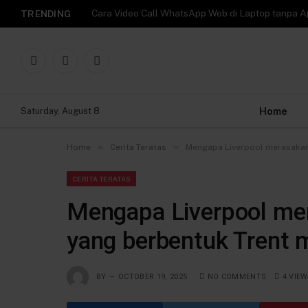
TRENDING
Facebook
X
Instagram
(Twitter)
Home
Saturday, August 8
»
»
Home
Cerita Teratas
Mengapa Liverpool merasakan 
CERITA TERATAS
Mengapa Liverpool me
yang berbentuk Trent 
BY
OCTOBER 19, 2025
NO COMMENTS
4
VIE