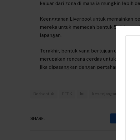
keluar dari zona di mana ia mungkin lebih de
Keengganan Liverpool untuk memainkan per
mereka untuk memecah bentuk 5-4-1 yang ju
lapangan.
Terakhir, bentuk yang bertujuan untuk meng
merupakan rencana cerdas untuk melawan d
jika dipasangkan dengan pertahanan proaktif
Berbentuk
EFEK
Ini
kesenjangan
Liverp
SHARE.
Faceboo