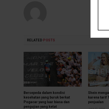
RELATED
POSTS
Bersepeda dalam kondisi
Shein mengal
kesehatan yang buruk berkat
karena tari
Pogacar yang luar biasa dan
penjualan
pengujian yang ketat
JULY 27, 2026