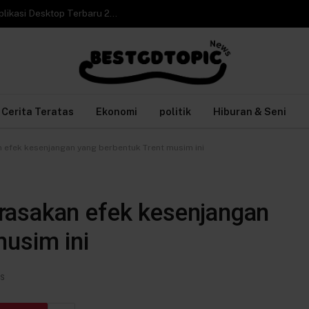
Cara Video Call WhatsApp Web di Laptop tanpa Aplikasi Desktop Terbaru 2026
Cerita Teratas
Ekonomi
politik
Hiburan & Seni
efek kesenjangan yang berbentuk Trent musim ini
rasakan efek kesenjangan
musim ini
WS