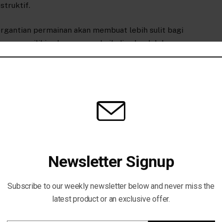
struktif.
gantian permainan akan membuat lebih sulit bagi
ga memiliki cakupan yang baik di seluruh lebar
urangi ruang seperti Isak dan Salah tentu saja
ua pemain paling mengesankan Liverpool, terutama
 dan agresif dari bek sayap kiri United.
ool
Mengapa
merasakan
Musim
Trent
yang
Newsletter Signup
Subscribe to our weekly newsletter below and never miss the
k
Twitter
Pinterest
LinkedIn
Tumblr
Telegram
Email
latest product or an exclusive offer.