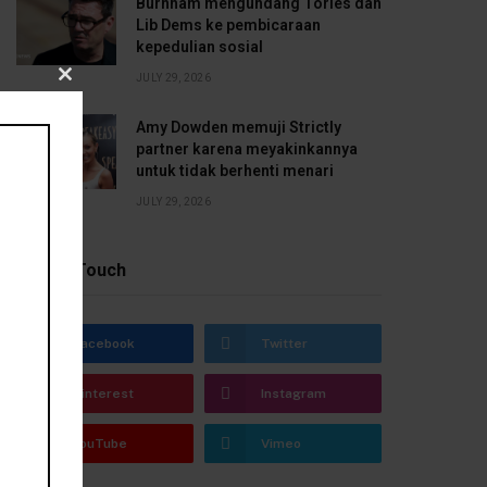
Burnham mengundang Tories dan
Lib Dems ke pembicaraan
kepedulian sosial
JULY 29, 2026
CLOSE
Amy Dowden memuji Strictly
THIS
partner karena meyakinkannya
untuk tidak berhenti menari
MODULE
JULY 29, 2026
Stay In Touch
Facebook
Twitter
Pinterest
Instagram
YouTube
Vimeo