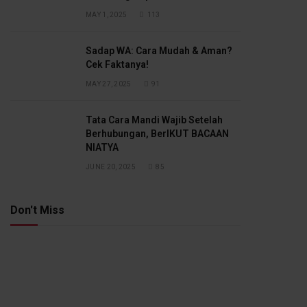
MAY 1, 2025
113
Sadap WA: Cara Mudah & Aman?
Cek Faktanya!
MAY 27, 2025
91
Tata Cara Mandi Wajib Setelah
Berhubungan, BerIKUT BACAAN
NIATYA
JUNE 20, 2025
85
Don't Miss