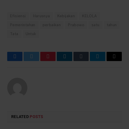
Efisiensi
Harusnya
Kebijakan
KELOLA
Pemerintahan
perbaikan
Prabowo
satu
tahun
Tata
Untuk
Facebook
Twitter
Pinterest
LinkedIn
Tumblr
Telegram
Email
RELATED
POSTS