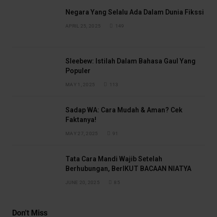
Negara Yang Selalu Ada Dalam Dunia Fikssi
APRIL 25, 2025
149
Sleebew: Istilah Dalam Bahasa Gaul Yang
Populer
MAY 1, 2025
113
Sadap WA: Cara Mudah & Aman? Cek
Faktanya!
MAY 27, 2025
91
Tata Cara Mandi Wajib Setelah
Berhubungan, BerIKUT BACAAN NIATYA
JUNE 20, 2025
85
Don't Miss