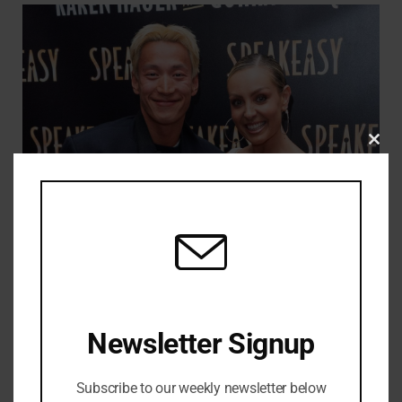
CLO
THIS
MOD
Amy Dowden memuji Strictly partner karena meyakinkannya
untuk tidak berhenti menari
JULY 29, 2026
Newsletter Signup
Subscribe to our weekly newsletter below