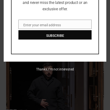
and never miss the latest product or an
exclusive offer.
Enter your email address
Email
SUBSCRIBE
Presenter TV dan komedian Bill Oddie meninggal pada usia 85
tahun
JULY 27, 2026
Thanks, I’m not interested