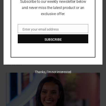
Subscribe to our weekly newsletter below
and never miss the latest product or an
exclusive offer.
Enter your email address
Email
SUBSCRIBE
Amy Dowden memuji Strictly partner karena meyakinkannya
untuk tidak berhenti menari
JULY 29, 2026
Thanks, I’m not interested