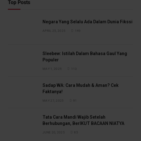
Top Posts
Negara Yang Selalu Ada Dalam Dunia Fikssi
APRIL 25, 2025
149
Sleebew: Istilah Dalam Bahasa Gaul Yang
Populer
MAY 1, 2025
113
Sadap WA: Cara Mudah & Aman? Cek
Faktanya!
MAY 27, 2025
91
Tata Cara Mandi Wajib Setelah
Berhubungan, BerIKUT BACAAN NIATYA
JUNE 20, 2025
85