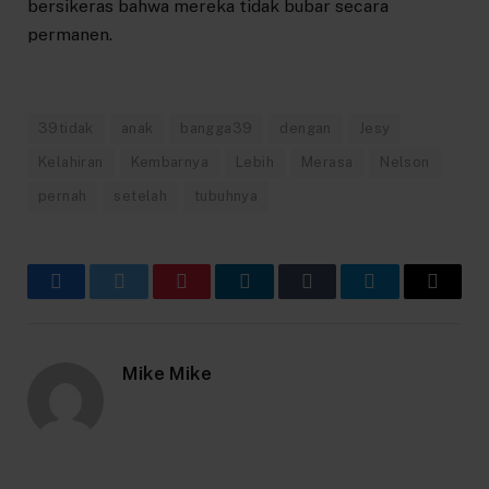
bersikeras bahwa mereka tidak bubar secara
permanen.
39tidak
anak
bangga39
dengan
Jesy
Kelahiran
Kembarnya
Lebih
Merasa
Nelson
pernah
setelah
tubuhnya
Facebook
Twitter
Pinterest
LinkedIn
Tumblr
Telegram
Email
Mike Mike