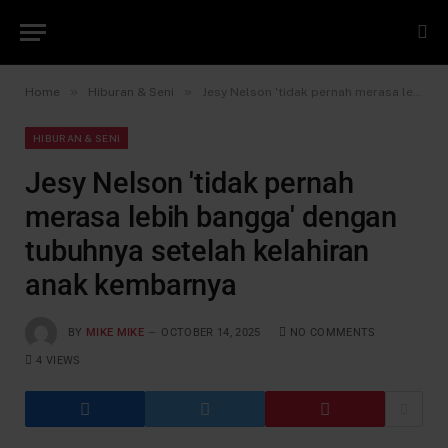
»
»
Home
Hiburan & Seni
Jesy Nelson 'tidak pernah merasa lebih bangga' dengan tubuhnya setelah kelahiran anak kembarnya
HIBURAN & SENI
Jesy Nelson 'tidak pernah
merasa lebih bangga' dengan
tubuhnya setelah kelahiran
anak kembarnya
BY
MIKE MIKE
OCTOBER 14, 2025
NO COMMENTS
4
VIEWS