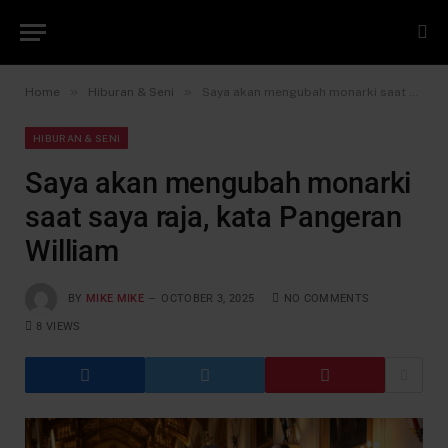
»
»
Home
Hiburan & Seni
Saya akan mengubah monarki saat saya raja, kata Pangeran William
HIBURAN & SENI
Saya akan mengubah monarki
saat saya raja, kata Pangeran
William
BY
MIKE MIKE
OCTOBER 3, 2025
NO COMMENTS
8
VIEWS