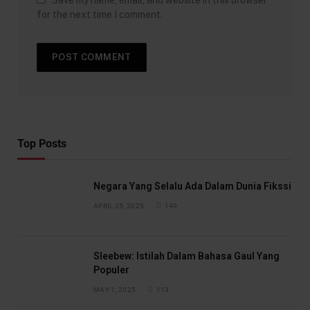
Save my name, email, and website in this browser
for the next time I comment.
Top Posts
Negara Yang Selalu Ada Dalam Dunia Fikssi
APRIL 25, 2025
149
Sleebew: Istilah Dalam Bahasa Gaul Yang
Populer
MAY 1, 2025
113