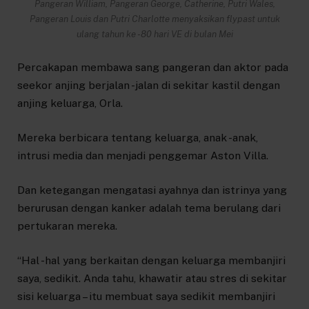
Pangeran William, Pangeran George, Catherine, Putri Wales,
Pangeran Louis dan Putri Charlotte menyaksikan flypast untuk
ulang tahun ke -80 hari VE di bulan Mei
Percakapan membawa sang pangeran dan aktor pada
seekor anjing berjalan -jalan di sekitar kastil dengan
anjing keluarga, Orla.
Mereka berbicara tentang keluarga, anak -anak,
intrusi media dan menjadi penggemar Aston Villa.
Dan ketegangan mengatasi ayahnya dan istrinya yang
berurusan dengan kanker adalah tema berulang dari
pertukaran mereka.
“Hal -hal yang berkaitan dengan keluarga membanjiri
saya, sedikit. Anda tahu, khawatir atau stres di sekitar
sisi keluarga – itu membuat saya sedikit membanjiri