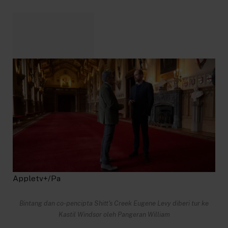
Appletv+/Pa
Bintang dan co-pencipta Shitt's Creek Eugene Levy diberi tur ke
Kastil Windsor oleh Pangeran William