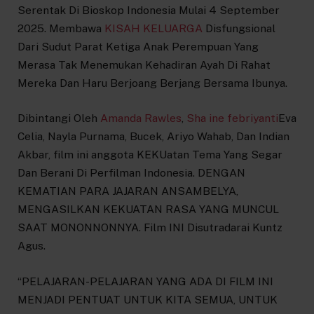
Serentak Di Bioskop Indonesia Mulai 4 September
2025. Membawa
KISAH KELUARGA
Disfungsional
Dari Sudut Parat Ketiga Anak Perempuan Yang
Merasa Tak Menemukan Kehadiran Ayah Di Rahat
Mereka Dan Haru Berjoang Berjang Bersama Ibunya.
Dibintangi Oleh
Amanda Rawles
,
Sha ine febriyanti
Eva
Celia, Nayla Purnama, Bucek, Ariyo Wahab, Dan Indian
Akbar, film ini anggota KEKUatan Tema Yang Segar
Dan Berani Di Perfilman Indonesia. DENGAN
KEMATIAN PARA JAJARAN ANSAMBELYA,
MENGASILKAN KEKUATAN RASA YANG MUNCUL
SAAT MONONNONNYA. Film INI Disutradarai Kuntz
Agus.
“PELAJARAN-PELAJARAN YANG ADA DI FILM INI
MENJADI PENTUAT UNTUK KITA SEMUA, UNTUK