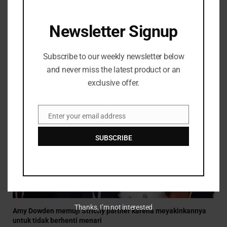
Newsletter Signup
Burnham mengundang Tories dan Lib Dems ke pembicaraan
kepedulian sosial
Subscribe to our weekly newsletter below
JULY 29, 2026
and never miss the latest product or an
exclusive offer.
Enter your email address
Email
SUBSCRIBE
Thanks, I’m not interested
Amy Dowden memuji Strictly partner karena meyakinkannya
untuk tidak berhenti menari