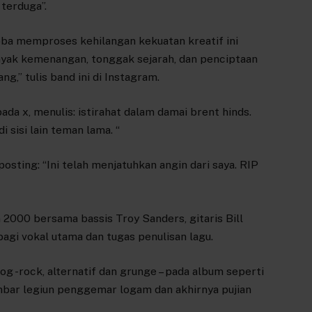
terduga”.
oba memproses kehilangan kekuatan kreatif ini
nyak kemenangan, tonggak sejarah, dan penciptaan
g,” tulis band ini di Instagram.
a x, menulis: istirahat dalam damai brent hinds.
 sisi lain teman lama. “
osting: “Ini telah menjatuhkan angin dari saya. RIP
2000 bersama bassis Troy Sanders, gitaris Bill
bagi vokal utama dan tugas penulisan lagu.
-rock, alternatif dan grunge – pada album seperti
ambar legiun penggemar logam dan akhirnya pujian