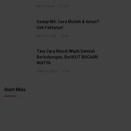
MAY 1, 2025
112
Sadap WA: Cara Mudah & Aman?
Cek Faktanya!
MAY 27, 2025
91
Tata Cara Mandi Wajib Setelah
Berhubungan, BerIKUT BACAAN
NIATYA
JUNE 20, 2025
85
Don't Miss