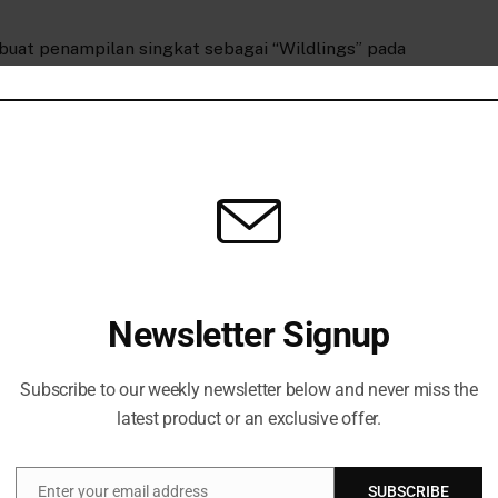
uat penampilan singkat sebagai “Wildlings” pada
es.
 mereka telah “saling memutuskan untuk berpisah”.
ini, dengan mengatakan dia telah dikeluarkan dari
isahan Ozzy Osbourne
pada bulan Juli tanpa dia.
ini, para Hinds Alabama yang dibesarkan tidak
 logam berat. Dia sebelumnya mempelajari gitar
Newsletter Signup
 country dan akhir yang lebih berat dari musik rock
Subscribe to our weekly newsletter below and never miss the
e, Hinds menjelaskan bagaimana ia belajar bermain
latest product or an exclusive offer.
api dalam gerakan bajingan, dia membuatku belajar
Enter your email address
SUBSCRIBE
Email