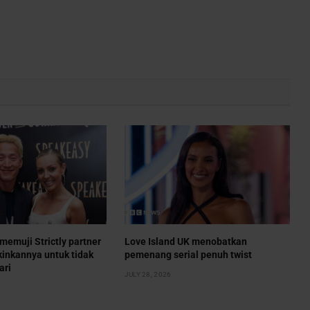
emuji Strictly partner
Love Island UK menobatkan
inkannya untuk tidak
pemenang serial penuh twist
ari
JULY 28, 2026