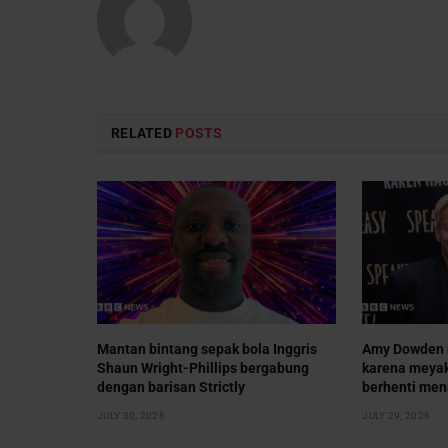
RELATED
POSTS
Mantan bintang sepak bola Inggris
Amy Dowden m
Shaun Wright-Phillips bergabung
karena meyak
dengan barisan Strictly
berhenti men
JULY 30, 2026
JULY 29, 2026