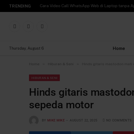
TRENDING
Facebook
X
Instagram
(Twitter)
Home
Thursday, August 6
»
»
Home
Hiburan & Seni
Hinds gitaris mastodon mati
HIBURAN & SENI
Hinds gitaris mastodo
sepeda motor
BY
MIKE MIKE
AUGUST 22, 2025
NO COMMENTS