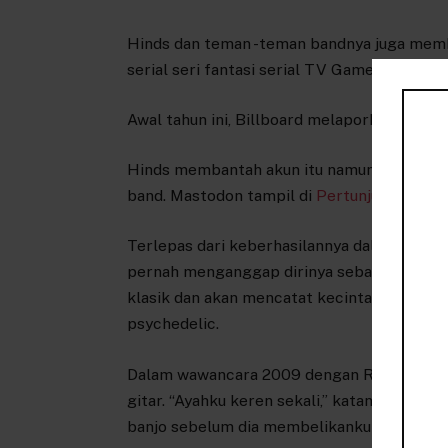
Hinds dan teman -teman bandnya juga memb
serial seri fantasi serial TV Game of Thron
Awal tahun ini, Billboard melaporkan bahwa
Hinds membantah akun itu namun awal bulan 
band. Mastodon tampil di
Pertunjukan Perp
Terlepas dari keberhasilannya dalam genre 
pernah menganggap dirinya sebagai gitaris
klasik dan akan mencatat kecintaannya pada
psychedelic.
Dalam wawancara 2009 dengan Rolling Ston
gitar. “Ayahku keren sekali,” katanya, “tet
banjo sebelum dia membelikanku gitar.