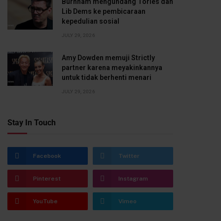
Burnham mengundang Tories dan
Lib Dems ke pembicaraan
kepedulian sosial
JULY 29, 2026
Amy Dowden memuji Strictly
partner karena meyakinkannya
untuk tidak berhenti menari
JULY 29, 2026
Stay In Touch
Facebook
Twitter
Pinterest
Instagram
YouTube
Vimeo