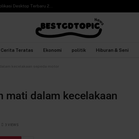
Cara Video Call WhatsApp Web di Laptop tanpa Aplikasi Desktop Terbaru 2026
Cerita Teratas
Ekonomi
politik
Hiburan & Seni
 dalam kecelakaan sepeda motor
n mati dalam kecelakaan
3
VIEWS