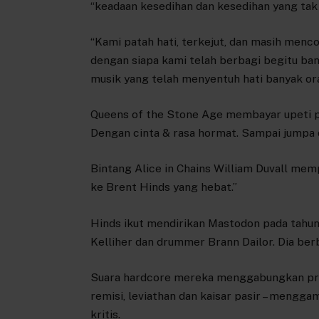
“keadaan kesedihan dan kesedihan yang tak 
“Kami patah hati, terkejut, dan masih menc
dengan siapa kami telah berbagi begitu ba
musik yang telah menyentuh hati banyak oran
Queens of the Stone Age membayar upeti pad
Dengan cinta & rasa hormat. Sampai jumpa di
Bintang Alice in Chains William Duvall memp
ke Brent Hinds yang hebat.”
Hinds ikut mendirikan Mastodon pada tahun 
Kelliher dan drummer Brann Dailor. Dia ber
Suara hardcore mereka menggabungkan prog 
remisi, leviathan dan kaisar pasir – mengg
kritis.