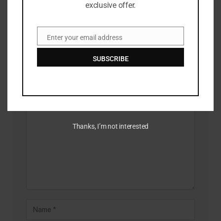
exclusive offer.
Ini Tips Berolahraga di Luar Ruangan Saat Cuaca Panas
JULY 8, 2026
Enter your email address
Email
SUBSCRIBE
LEAVE A REPLY
Thanks, I’m not interested