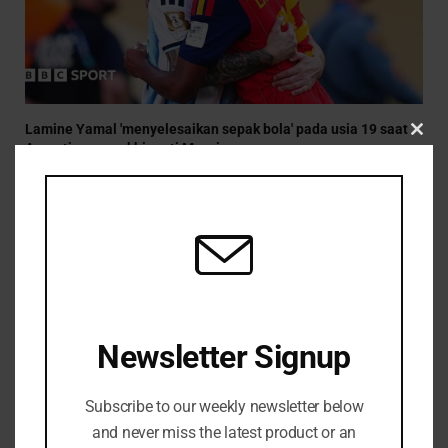
Lamine Yamal 'menyelesaikan sepak bola' pada usia 19 saat
Argentina mengkhianati Messi
CLO
JULY 20, 2026
THIS
MOD
Newsletter Signup
Subscribe to our weekly newsletter below
and never miss the latest product or an