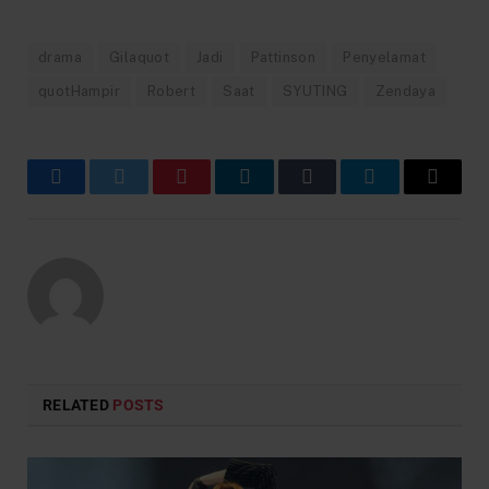
drama
Gilaquot
Jadi
Pattinson
Penyelamat
quotHampir
Robert
Saat
SYUTING
Zendaya
Facebook
Twitter
Pinterest
LinkedIn
Tumblr
Telegram
Email
RELATED
POSTS