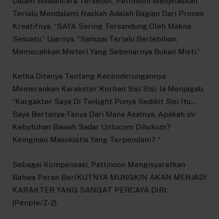
Dalam Wawancara Tersebut, Pattinson Menjelaskan
Terlalu Mendalami Naskah Adalah Bagian Dari Proses
Kreatifnya. “SAYA Sering Tersandung Oleh Makna
Sesuatu,” Ujarnya. “Sampai Terlalu Berlebihan,
Memecahkan Misteri Yang Sebenarnya Bukan Misti.”
Ketka Ditanya Tentang Kecenderungannya
Memerankan Karakster Korban Sisi Sisi, Ia Menjagab,
“Kargakter Saya Di Twilight Punya Sedikit Sisi Itu…
Saya Bertanya-Tanya Dari Mana Asalnya. Apakah ini
Kebutuhan Bawah Sadar Untucum Dihukum?
Keinginan Masokistis Yang Terpendam? “
Sebagai Kompensasi, Pattinson Mengisyaratkan
Bahwa Peran BerIKUTNYA MUNGKIN AKAN MENJADI
KARAKTER YANG SANGAT PERCAYA DIRI.
(People/Z-2)