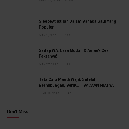
APRIL 25, 2025
149
Sleebew: Istilah Dalam Bahasa Gaul Yang
Populer
MAY 1, 2025
113
Sadap WA: Cara Mudah & Aman? Cek
Faktanya!
MAY 27, 2025
91
Tata Cara Mandi Wajib Setelah
Berhubungan, BerIKUT BACAAN NIATYA
JUNE 20, 2025
85
Don't Miss