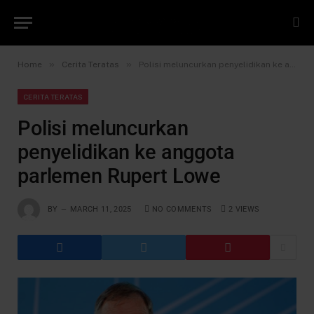
»
»
Home
Cerita Teratas
Polisi meluncurkan penyelidikan ke anggota parlemen Rupert Lowe
CERITA TERATAS
Polisi meluncurkan
penyelidikan ke anggota
parlemen Rupert Lowe
BY
MARCH 11, 2025
NO COMMENTS
2
VIEWS