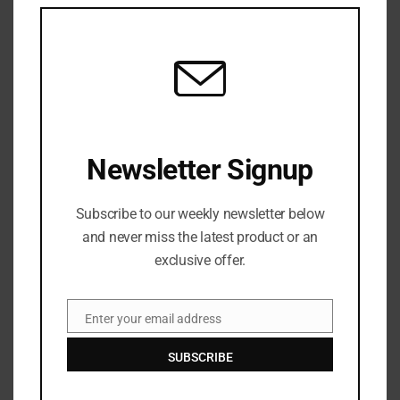
THIS
MOD
Norris memenangkan grand prix pertamanya tahun ini di
Hongaria
JULY 26, 2026
Newsletter Signup
Subscribe to our weekly newsletter below
and never miss the latest product or an
LEAVE A REPLY
exclusive offer.
Enter your email address
Email
SUBSCRIBE