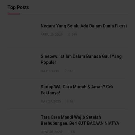
Top Posts
Negara Yang Selalu Ada Dalam Dunia Fikssi
APRIL 25, 2025
149
Sleebew: Istilah Dalam Bahasa Gaul Yang
Populer
MAY 1, 2025
113
Sadap WA: Cara Mudah & Aman? Cek
Faktanya!
MAY 27, 2025
91
Tata Cara Mandi Wajib Setelah
Berhubungan, BerIKUT BACAAN NIATYA
JUNE 20, 2025
85