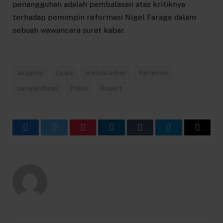
penangguhan adalah pembalasan atas kritiknya
terhadap pemimpin reformasi Nigel Farage dalam
sebuah wawancara surat kabar.
anggota
Lowe
meluncurkan
Parlemen
penyelidikan
Polisi
Rupert
Facebook
Twitter
Pinterest
LinkedIn
Tumblr
Telegram
Email