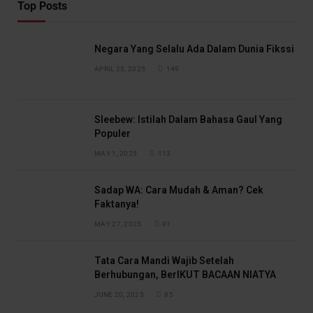
Top Posts
Negara Yang Selalu Ada Dalam Dunia Fikssi
APRIL 25, 2025
149
Sleebew: Istilah Dalam Bahasa Gaul Yang
Populer
MAY 1, 2025
113
Sadap WA: Cara Mudah & Aman? Cek
Faktanya!
MAY 27, 2025
91
Tata Cara Mandi Wajib Setelah
Berhubungan, BerIKUT BACAAN NIATYA
JUNE 20, 2025
85