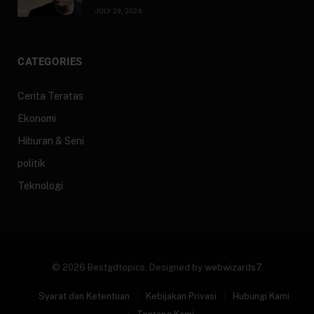
JULY 29, 2026
CATEGORIES
Cerita Teratas
Ekonomi
Hiburan & Seni
politik
Teknologi
© 2026 Bestgdtopics. Designed by
webwizards7
.
Syarat dan Ketentuan
Kebijakan Privasi
Hubungi Kami