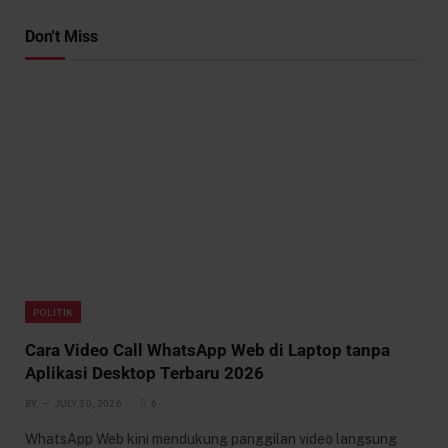
Don't Miss
POLITIK
Cara Video Call WhatsApp Web di Laptop tanpa
Aplikasi Desktop Terbaru 2026
BY
JULY 30, 2026
6
WhatsApp Web kini mendukung panggilan video langsung