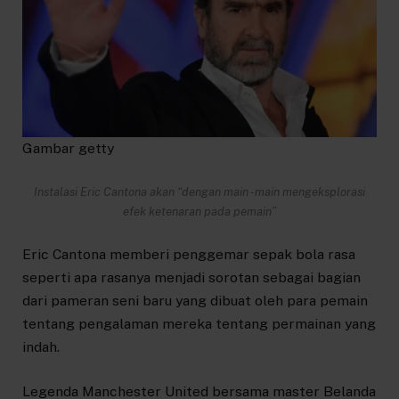
Gambar getty
Instalasi Eric Cantona akan “dengan main -main mengeksplorasi
efek ketenaran pada pemain”
Eric Cantona memberi penggemar sepak bola rasa
seperti apa rasanya menjadi sorotan sebagai bagian
dari pameran seni baru yang dibuat oleh para pemain
tentang pengalaman mereka tentang permainan yang
indah.
Legenda Manchester United bersama master Belanda