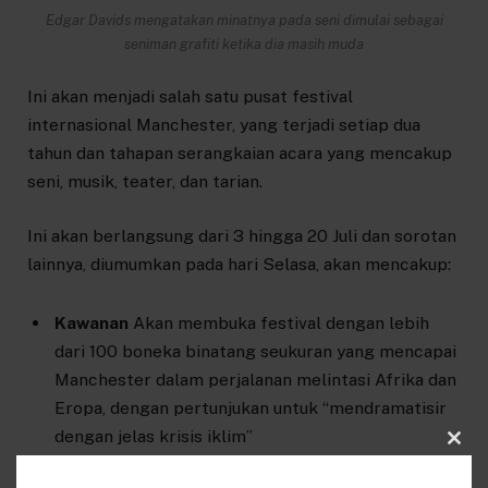
Edgar Davids mengatakan minatnya pada seni dimulai sebagai
seniman grafiti ketika dia masih muda
Ini akan menjadi salah satu pusat festival
internasional Manchester, yang terjadi setiap dua
tahun dan tahapan serangkaian acara yang mencakup
seni, musik, teater, dan tarian.
Ini akan berlangsung dari 3 hingga 20 Juli dan sorotan
lainnya, diumumkan pada hari Selasa, akan mencakup:
Kawanan
Akan membuka festival dengan lebih
dari 100 boneka binatang seukuran yang mencapai
Manchester dalam perjalanan melintasi Afrika dan
Eropa, dengan pertunjukan untuk “mendramatisir
dengan jelas krisis iklim”
CLO
Adaptasi Panggung Novel Christopher Isherwood