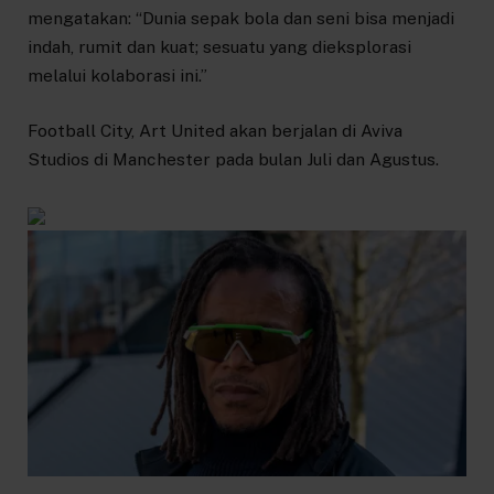
mengatakan: “Dunia sepak bola dan seni bisa menjadi
indah, rumit dan kuat; sesuatu yang dieksplorasi
melalui kolaborasi ini.”
Football City, Art United akan berjalan di Aviva
Studios di Manchester pada bulan Juli dan Agustus.