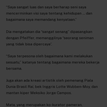
“Saya sangat luas dan saya berharap seni saya
mencerminkan visi saya tentang kehidupan … dan
bagaimana saya memandang kenyataan.”
Dia mengatakan dia “sangat senang” dipasangkan
dengan Pfeiffer, memanggilnya “seorang seniman
yang tidak bisa dipercaya”.
“Saya terpesona oleh bagaimana kami melakukan
sesuatu,” katanya tentang bagaimana mereka bekerja
bersama.
Juga akan ada kreasi artistik oleh pemenang Piala
Dunia Brasil Raí, bek Inggris Lotte Wubben-Moy, dan
mantan kiper Meksiko Jorge Campos.
Mata, yang merupakan ko-kurator pameran,