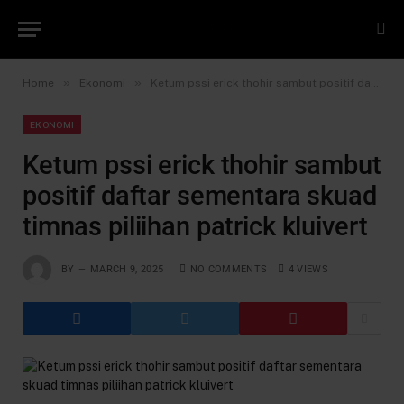
»
»
Home
Ekonomi
Ketum pssi erick thohir sambut positif daftar sementara skuad timnas piliihan patrick kluivert
EKONOMI
Ketum pssi erick thohir sambut
positif daftar sementara skuad
timnas piliihan patrick kluivert
BY
MARCH 9, 2025
NO COMMENTS
4
VIEWS