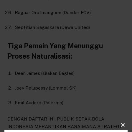
Ragnar Oratmangoen (Dender FCV)
Septitian Bagaskara (Dewa United)
Tiga Pemain Yang Menunggu
Proses Naturalisasi:
Dean James (silakan Eagles)
Joey Pelupessy (Lommel SK)
Emil Audero (Palermo)
DENGAN DAFTAR INI, PUBLIK SEPAK BOLA
INDONESIA MERANTIKAN BAGAIMANA STRATEGI