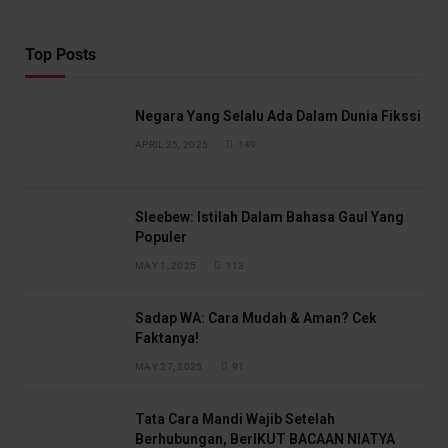
Top Posts
Negara Yang Selalu Ada Dalam Dunia Fikssi
APRIL 25, 2025
149
Sleebew: Istilah Dalam Bahasa Gaul Yang
Populer
MAY 1, 2025
113
Sadap WA: Cara Mudah & Aman? Cek
Faktanya!
MAY 27, 2025
91
Tata Cara Mandi Wajib Setelah
Berhubungan, BerIKUT BACAAN NIATYA