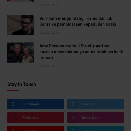
JULY 30, 2026
Burnham mengundang Tories dan Lib
Dems ke pembicaraan kepedulian sosial
JULY 29, 2026
Amy Dowden memuji Strictly partner
karena meyakinkannya untuk tidak berhenti
menari
JULY 29, 2026
Stay In Touch
Facebook
Twitter
Pinterest
Instagram
YouTube
Vimeo