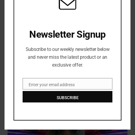
Pria
Westminster
Newsletter Signup
Facebook
Twitter
Pinterest
LinkedIn
Tumblr
Telegram
Email
Subscribe to our weekly newsletter below
and never miss the latest product or an
exclusive offer.
Enter your email address
Email
RELATED
POSTS
SUBSCRIBE