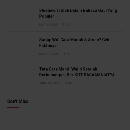
Sleebew: Istilah Dalam Bahasa Gaul Yang
Populer
MAY 1, 2025
113
Sadap WA: Cara Mudah & Aman? Cek
Faktanya!
MAY 27, 2025
91
Tata Cara Mandi Wajib Setelah
Berhubungan, BerIKUT BACAAN NIATYA
JUNE 20, 2025
85
Don't Miss